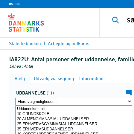
DST.DK
Statistikbanken
Arbejde og indkomst
IA822U:
Antal personer efter uddannelse, famil
Enhed : Antal
Vælg
Udvælg via søgning
Information
UDDANNELSE
(11)