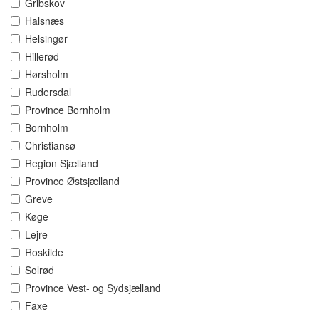
Gribskov
Halsnæs
Helsingør
Hillerød
Hørsholm
Rudersdal
Province Bornholm
Bornholm
Christiansø
Region Sjælland
Province Østsjælland
Greve
Køge
Lejre
Roskilde
Solrød
Province Vest- og Sydsjælland
Faxe