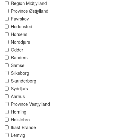
Region Midtjylland
Province Østjylland
Favrskov
Hedensted
Horsens
Norddjurs
Odder
Randers
Samsø
Silkeborg
Skanderborg
Syddjurs
Aarhus
Province Vestjylland
Herning
Holstebro
Ikast-Brande
Lemvig