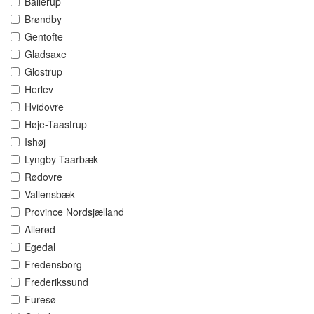
Ballerup
Brøndby
Gentofte
Gladsaxe
Glostrup
Herlev
Hvidovre
Høje-Taastrup
Ishøj
Lyngby-Taarbæk
Rødovre
Vallensbæk
Province Nordsjælland
Allerød
Egedal
Fredensborg
Frederikssund
Furesø