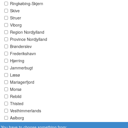
Ringkøbing-Skjern
Skive
Struer
Viborg
Region Nordjylland
Province Nordjylland
Brønderslev
Frederikshavn
Hjørring
Jammerbugt
Læsø
Mariagerfjord
Morsø
Rebild
Thisted
Vesthimmerlands
Aalborg
You have to choose something from: