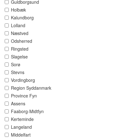
Guldborgsund
Holbæk
Kalundborg
Lolland
Næstved
Odsherred
Ringsted
Slagelse
Sorø
Stevns
Vordingborg
Region Syddanmark
Province Fyn
Assens
Faaborg-Midtfyn
Kerteminde
Langeland
Middelfart