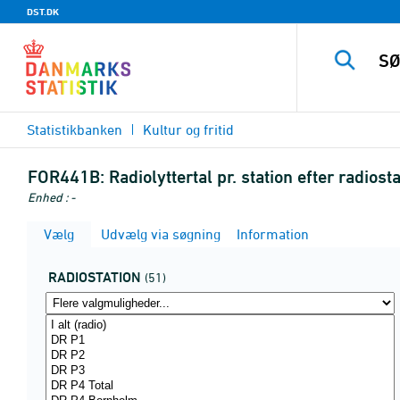
DST.DK
Statistikbanken
Kultur og fritid
FOR441B:
Radiolyttertal pr. station efter radios
Enhed : -
Vælg
Udvælg via søgning
Information
RADIOSTATION
(51)