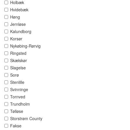
Holbæk
Hvidebæk
Høng
Jernløse
Kalundborg
Korsør
Nykøbing-Rørvig
Ringsted
Skælskør
Slagelse
Sorø
Stenlille
Svinninge
Tornved
Trundholm
Tølløse
Storstrøm County
Fakse