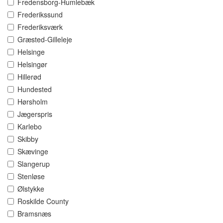
Fredensborg-Humlebæk
Frederikssund
Frederiksværk
Græsted-Gilleleje
Helsinge
Helsingør
Hillerød
Hundested
Hørsholm
Jægerspris
Karlebo
Skibby
Skævinge
Slangerup
Stenløse
Ølstykke
Roskilde County
Bramsnæs