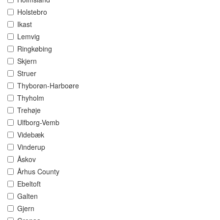
Holstebro
Ikast
Lemvig
Ringkøbing
Skjern
Struer
Thyborøn-Harboøre
Thyholm
Trehøje
Ulfborg-Vemb
Videbæk
Vinderup
Åskov
Århus County
Ebeltoft
Galten
Gjern