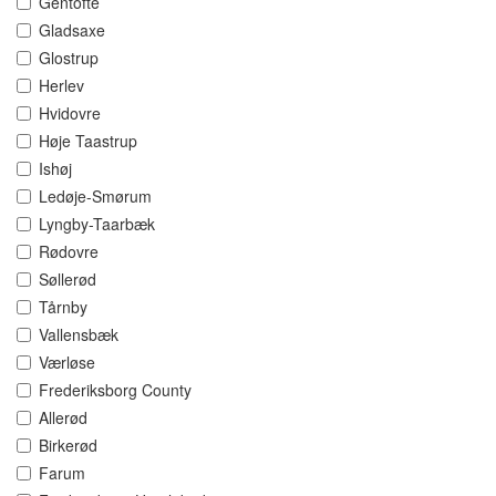
Gentofte
Gladsaxe
Glostrup
Herlev
Hvidovre
Høje Taastrup
Ishøj
Ledøje-Smørum
Lyngby-Taarbæk
Rødovre
Søllerød
Tårnby
Vallensbæk
Værløse
Frederiksborg County
Allerød
Birkerød
Farum