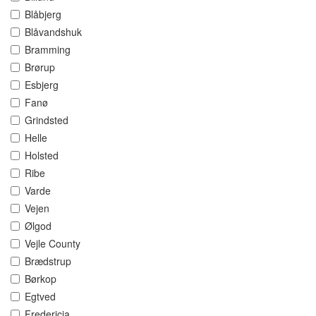
Blåbjerg
Blåvandshuk
Bramming
Brørup
Esbjerg
Fanø
Grindsted
Helle
Holsted
Ribe
Varde
Vejen
Ølgod
Vejle County
Brædstrup
Børkop
Egtved
Fredericia