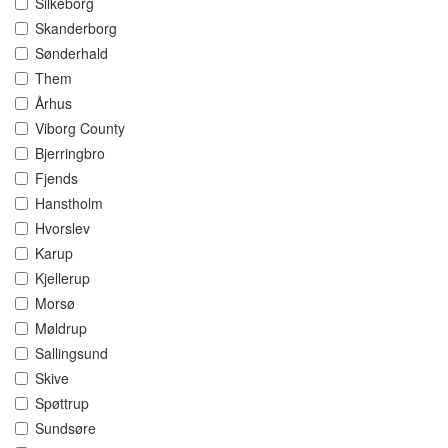
Silkeborg
Skanderborg
Sønderhald
Them
Århus
Viborg County
Bjerringbro
Fjends
Hanstholm
Hvorslev
Karup
Kjellerup
Morsø
Møldrup
Sallingsund
Skive
Spøttrup
Sundsøre