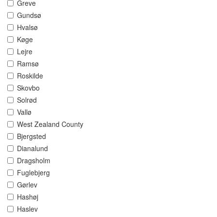
Greve
Gundsø
Hvalsø
Køge
Lejre
Ramsø
Roskilde
Skovbo
Solrød
Vallø
West Zealand County
Bjergsted
Dianalund
Dragsholm
Fuglebjerg
Gørlev
Hashøj
Haslev