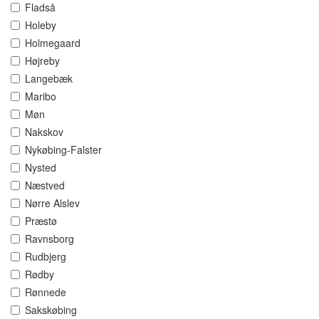
Fladså
Holeby
Holmegaard
Højreby
Langebæk
Maribo
Møn
Nakskov
Nykøbing-Falster
Nysted
Næstved
Nørre Alslev
Præstø
Ravnsborg
Rudbjerg
Rødby
Rønnede
Sakskøbing