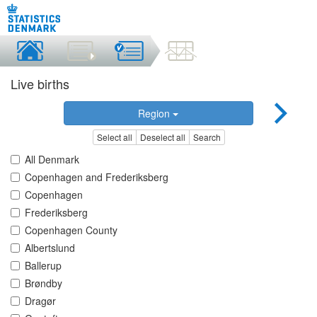
Live births
Region
Select all
Deselect all
Search
All Denmark
Copenhagen and Frederiksberg
Copenhagen
Frederiksberg
Copenhagen County
Albertslund
Ballerup
Brøndby
Dragør