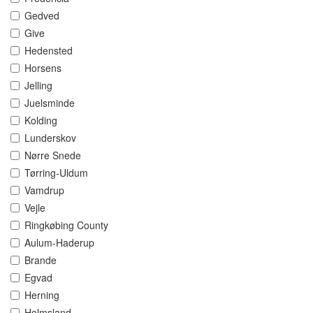
Gedved
Give
Hedensted
Horsens
Jelling
Juelsminde
Kolding
Lunderskov
Nørre Snede
Tørring-Uldum
Vamdrup
Vejle
Ringkøbing County
Aulum-Haderup
Brande
Egvad
Herning
Holmsland