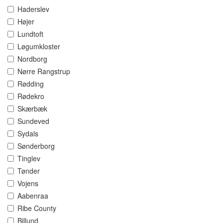
Haderslev
Højer
Lundtoft
Løgumkloster
Nordborg
Nørre Rangstrup
Rødding
Rødekro
Skærbæk
Sundeved
Sydals
Sønderborg
Tinglev
Tønder
Vojens
Aabenraa
Ribe County
Billund