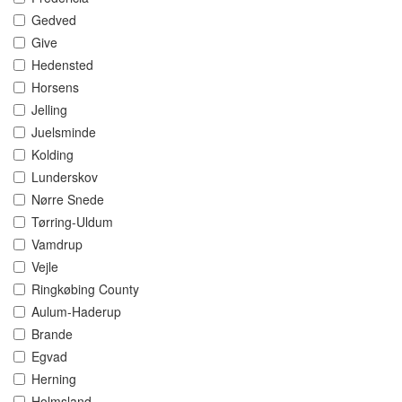
Gedved
Give
Hedensted
Horsens
Jelling
Juelsminde
Kolding
Lunderskov
Nørre Snede
Tørring-Uldum
Vamdrup
Vejle
Ringkøbing County
Aulum-Haderup
Brande
Egvad
Herning
Holmsland