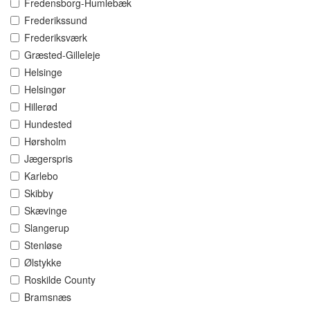
Fredensborg-Humlebæk
Frederikssund
Frederiksværk
Græsted-Gilleleje
Helsinge
Helsingør
Hillerød
Hundested
Hørsholm
Jægerspris
Karlebo
Skibby
Skævinge
Slangerup
Stenløse
Ølstykke
Roskilde County
Bramsnæs