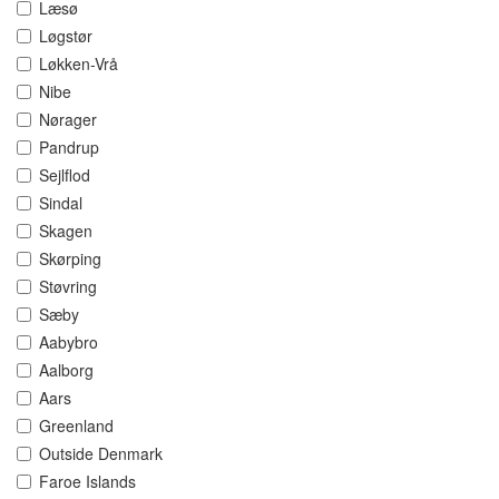
Læsø
Løgstør
Løkken-Vrå
Nibe
Nørager
Pandrup
Sejlflod
Sindal
Skagen
Skørping
Støvring
Sæby
Aabybro
Aalborg
Aars
Greenland
Outside Denmark
Faroe Islands