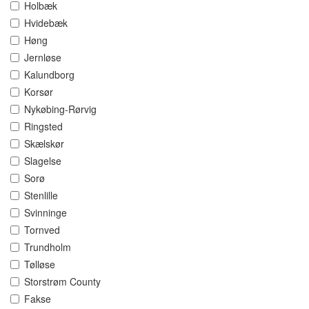
Holbæk
Hvidebæk
Høng
Jernløse
Kalundborg
Korsør
Nykøbing-Rørvig
Ringsted
Skælskør
Slagelse
Sorø
Stenlille
Svinninge
Tornved
Trundholm
Tølløse
Storstrøm County
Fakse