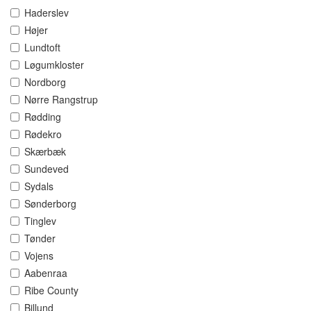
Haderslev
Højer
Lundtoft
Løgumkloster
Nordborg
Nørre Rangstrup
Rødding
Rødekro
Skærbæk
Sundeved
Sydals
Sønderborg
Tinglev
Tønder
Vojens
Aabenraa
Ribe County
Billund