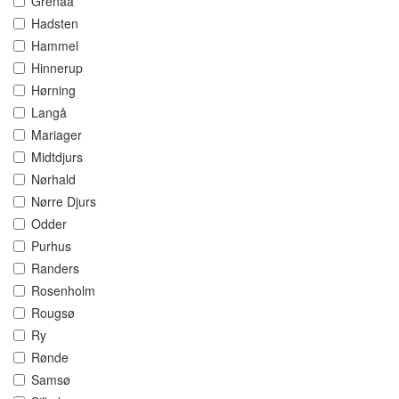
Grenaa
Hadsten
Hammel
Hinnerup
Hørning
Langå
Mariager
Midtdjurs
Nørhald
Nørre Djurs
Odder
Purhus
Randers
Rosenholm
Rougsø
Ry
Rønde
Samsø