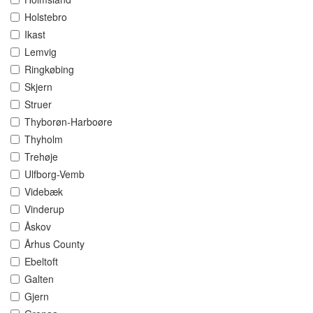
Holstebro
Ikast
Lemvig
Ringkøbing
Skjern
Struer
Thyborøn-Harboøre
Thyholm
Trehøje
Ulfborg-Vemb
Videbæk
Vinderup
Åskov
Århus County
Ebeltoft
Galten
Gjern