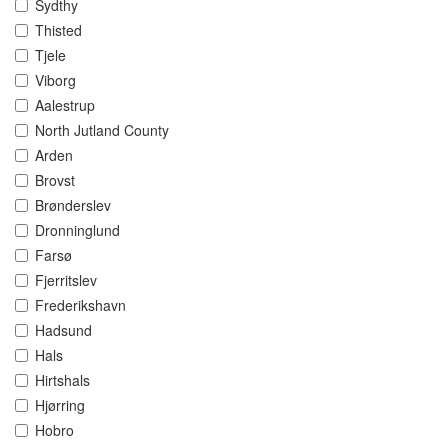
Sydthy
Thisted
Tjele
Viborg
Aalestrup
North Jutland County
Arden
Brovst
Brønderslev
Dronninglund
Farsø
Fjerritslev
Frederikshavn
Hadsund
Hals
Hirtshals
Hjørring
Hobro