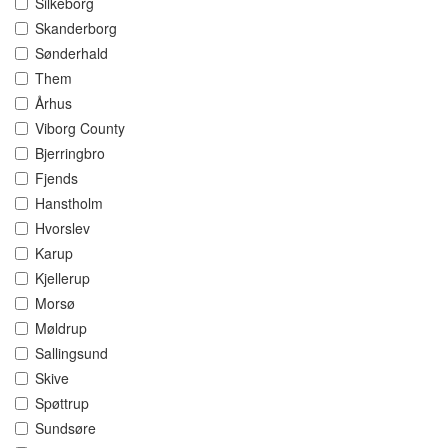
Silkeborg
Skanderborg
Sønderhald
Them
Århus
Viborg County
Bjerringbro
Fjends
Hanstholm
Hvorslev
Karup
Kjellerup
Morsø
Møldrup
Sallingsund
Skive
Spøttrup
Sundsøre