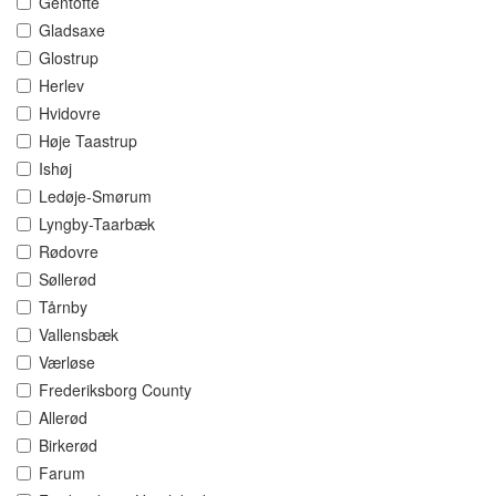
Gentofte
Gladsaxe
Glostrup
Herlev
Hvidovre
Høje Taastrup
Ishøj
Ledøje-Smørum
Lyngby-Taarbæk
Rødovre
Søllerød
Tårnby
Vallensbæk
Værløse
Frederiksborg County
Allerød
Birkerød
Farum