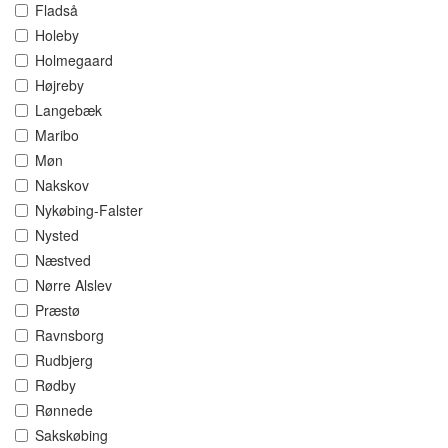
Fladså
Holeby
Holmegaard
Højreby
Langebæk
Maribo
Møn
Nakskov
Nykøbing-Falster
Nysted
Næstved
Nørre Alslev
Præstø
Ravnsborg
Rudbjerg
Rødby
Rønnede
Sakskøbing