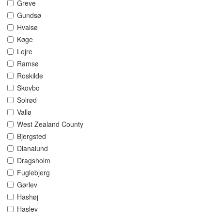
Greve
Gundsø
Hvalsø
Køge
Lejre
Ramsø
Roskilde
Skovbo
Solrød
Vallø
West Zealand County
Bjergsted
Dianalund
Dragsholm
Fuglebjerg
Gørlev
Hashøj
Haslev