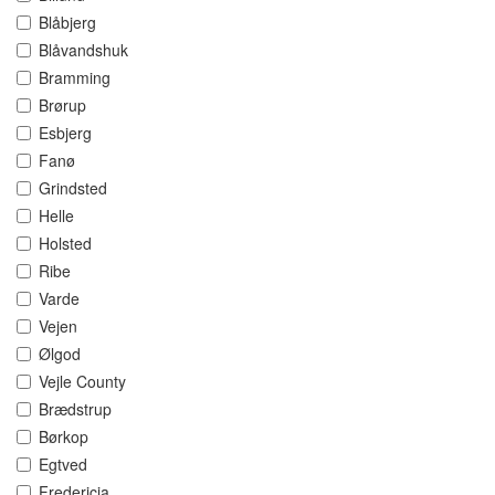
Blåbjerg
Blåvandshuk
Bramming
Brørup
Esbjerg
Fanø
Grindsted
Helle
Holsted
Ribe
Varde
Vejen
Ølgod
Vejle County
Brædstrup
Børkop
Egtved
Fredericia