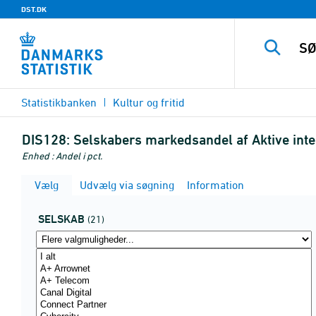
DST.DK
Statistikbanken
Kultur og fritid
DIS128:
Selskabers markedsandel af Aktive in
Enhed : Andel i pct.
Vælg
Udvælg via søgning
Information
SELSKAB
(21)