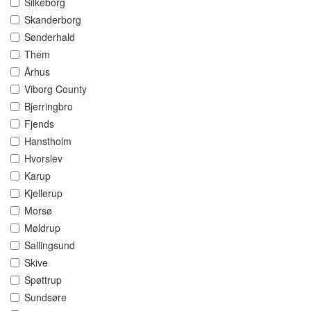
Silkeborg
Skanderborg
Sønderhald
Them
Århus
Viborg County
Bjerringbro
Fjends
Hanstholm
Hvorslev
Karup
Kjellerup
Morsø
Møldrup
Sallingsund
Skive
Spøttrup
Sundsøre