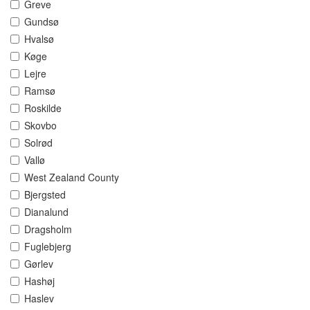
Greve
Gundsø
Hvalsø
Køge
Lejre
Ramsø
Roskilde
Skovbo
Solrød
Vallø
West Zealand County
Bjergsted
Dianalund
Dragsholm
Fuglebjerg
Gørlev
Hashøj
Haslev