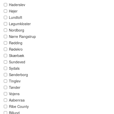
Haderslev
Højer
Lundtoft
Løgumkloster
Nordborg
Nørre Rangstrup
Rødding
Rødekro
Skærbæk
Sundeved
Sydals
Sønderborg
Tinglev
Tønder
Vojens
Aabenraa
Ribe County
Billund