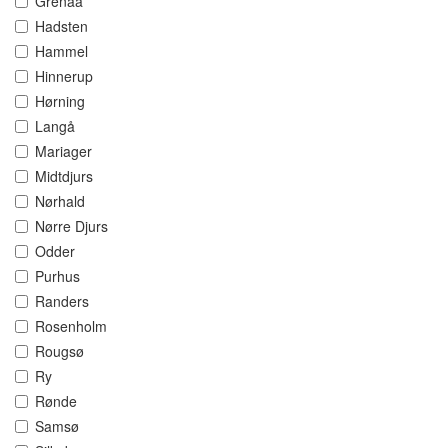
Grenaa
Hadsten
Hammel
Hinnerup
Hørning
Langå
Mariager
Midtdjurs
Nørhald
Nørre Djurs
Odder
Purhus
Randers
Rosenholm
Rougsø
Ry
Rønde
Samsø