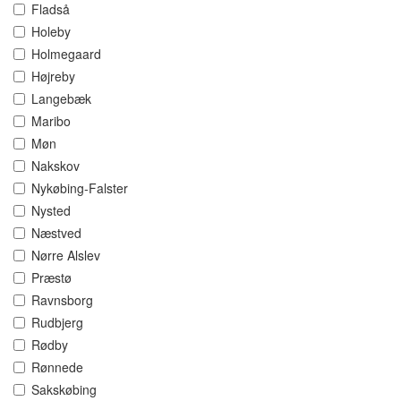
Fladså
Holeby
Holmegaard
Højreby
Langebæk
Maribo
Møn
Nakskov
Nykøbing-Falster
Nysted
Næstved
Nørre Alslev
Præstø
Ravnsborg
Rudbjerg
Rødby
Rønnede
Sakskøbing