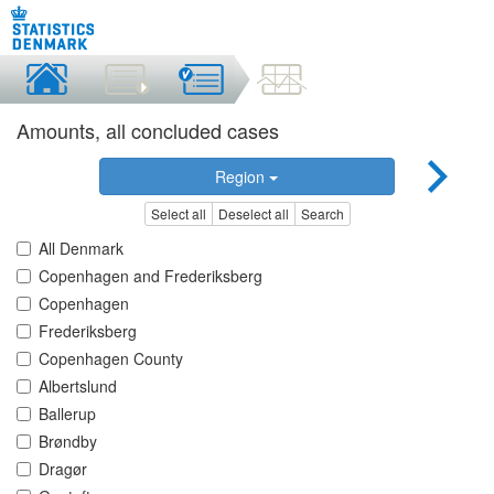
Amounts, all concluded cases
Region
Select all
Deselect all
Search
All Denmark
Copenhagen and Frederiksberg
Copenhagen
Frederiksberg
Copenhagen County
Albertslund
Ballerup
Brøndby
Dragør