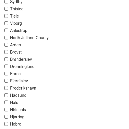
Sydthy
Thisted
Tjele
Viborg
Aalestrup
North Jutland County
Arden
Brovst
Brønderslev
Dronninglund
Farsø
Fjerritslev
Frederikshavn
Hadsund
Hals
Hirtshals
Hjørring
Hobro