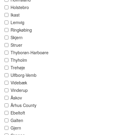
Holstebro
Ikast
Lemvig
Ringkøbing
Skjern
Struer
Thyborøn-Harboøre
Thyholm
Trehøje
Ulfborg-Vemb
Videbæk
Vinderup
Åskov
Århus County
Ebeltoft
Galten
Gjern