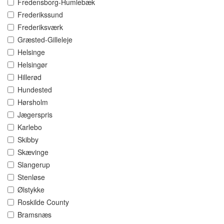
Fredensborg-Humlebæk
Frederikssund
Frederiksværk
Græsted-Gilleleje
Helsinge
Helsingør
Hillerød
Hundested
Hørsholm
Jægerspris
Karlebo
Skibby
Skævinge
Slangerup
Stenløse
Ølstykke
Roskilde County
Bramsnæs