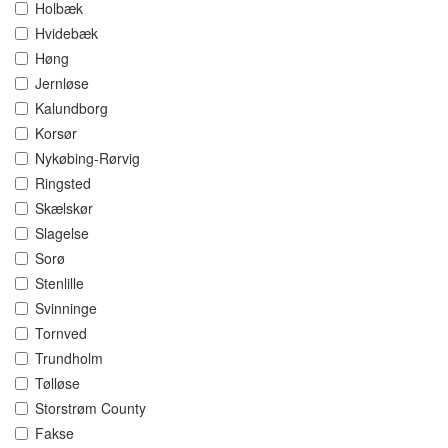
Holbæk
Hvidebæk
Høng
Jernløse
Kalundborg
Korsør
Nykøbing-Rørvig
Ringsted
Skælskør
Slagelse
Sorø
Stenlille
Svinninge
Tornved
Trundholm
Tølløse
Storstrøm County
Fakse