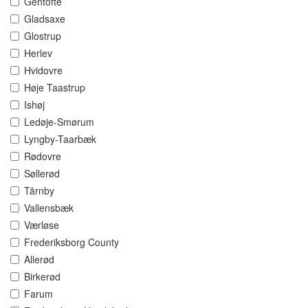
Gentofte
Gladsaxe
Glostrup
Herlev
Hvidovre
Høje Taastrup
Ishøj
Ledøje-Smørum
Lyngby-Taarbæk
Rødovre
Søllerød
Tårnby
Vallensbæk
Værløse
Frederiksborg County
Allerød
Birkerød
Farum