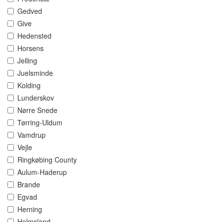
Gedved
Give
Hedensted
Horsens
Jelling
Juelsminde
Kolding
Lunderskov
Nørre Snede
Tørring-Uldum
Vamdrup
Vejle
Ringkøbing County
Aulum-Haderup
Brande
Egvad
Herning
Holmsland