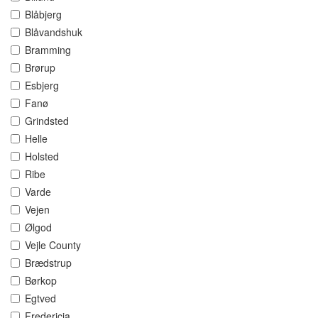
Blåbjerg
Blåvandshuk
Bramming
Brørup
Esbjerg
Fanø
Grindsted
Helle
Holsted
Ribe
Varde
Vejen
Ølgod
Vejle County
Brædstrup
Børkop
Egtved
Fredericia