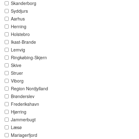
Skanderborg
Syddjurs
Aarhus
Herning
Holstebro
Ikast-Brande
Lemvig
Ringkøbing-Skjern
Skive
Struer
Viborg
Region Nordjylland
Brønderslev
Frederikshavn
Hjørring
Jammerbugt
Læsø
Mariagerfjord