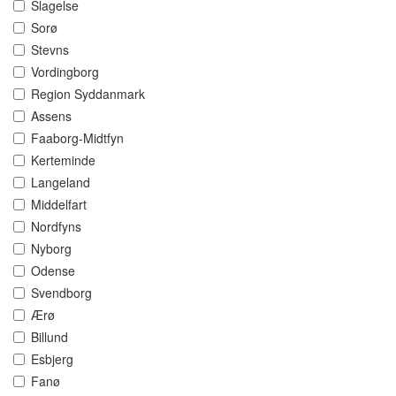
Slagelse
Sorø
Stevns
Vordingborg
Region Syddanmark
Assens
Faaborg-Midtfyn
Kerteminde
Langeland
Middelfart
Nordfyns
Nyborg
Odense
Svendborg
Ærø
Billund
Esbjerg
Fanø