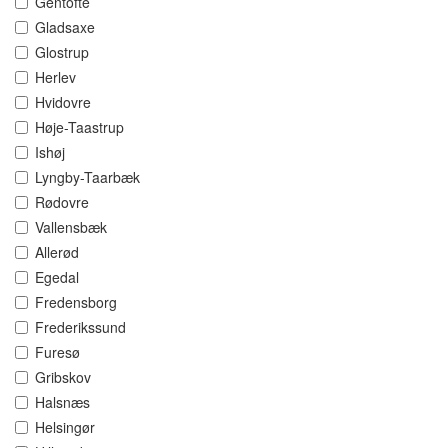
Gentofte
Gladsaxe
Glostrup
Herlev
Hvidovre
Høje-Taastrup
Ishøj
Lyngby-Taarbæk
Rødovre
Vallensbæk
Allerød
Egedal
Fredensborg
Frederikssund
Furesø
Gribskov
Halsnæs
Helsingør