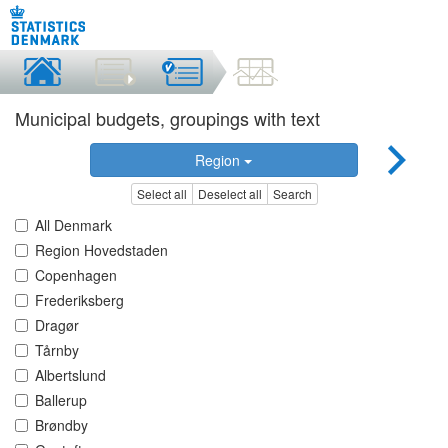
Municipal budgets, groupings with text
Region
Select all
Deselect all
Search
All Denmark
Region Hovedstaden
Copenhagen
Frederiksberg
Dragør
Tårnby
Albertslund
Ballerup
Brøndby