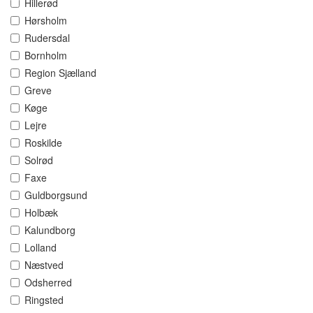
Hillerød
Hørsholm
Rudersdal
Bornholm
Region Sjælland
Greve
Køge
Lejre
Roskilde
Solrød
Faxe
Guldborgsund
Holbæk
Kalundborg
Lolland
Næstved
Odsherred
Ringsted