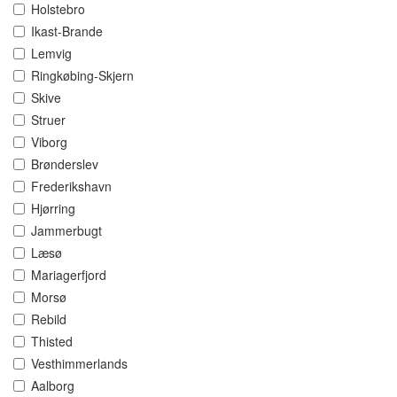
Holstebro
Ikast-Brande
Lemvig
Ringkøbing-Skjern
Skive
Struer
Viborg
Brønderslev
Frederikshavn
Hjørring
Jammerbugt
Læsø
Mariagerfjord
Morsø
Rebild
Thisted
Vesthimmerlands
Aalborg