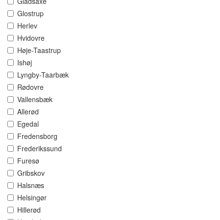
Gladsaxe
Glostrup
Herlev
Hvidovre
Høje-Taastrup
Ishøj
Lyngby-Taarbæk
Rødovre
Vallensbæk
Allerød
Egedal
Fredensborg
Frederikssund
Furesø
Gribskov
Halsnæs
Helsingør
Hillerød