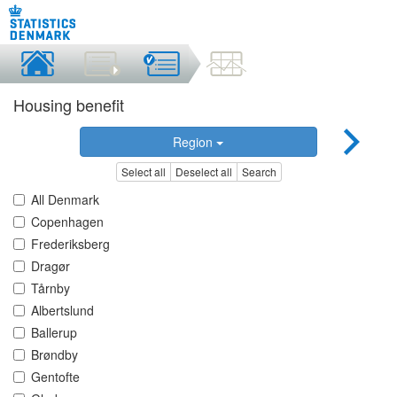
Housing benefit
Region
Select all
Deselect all
Search
All Denmark
Copenhagen
Frederiksberg
Dragør
Tårnby
Albertslund
Ballerup
Brøndby
Gentofte