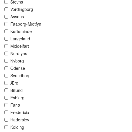
Stevns
Vordingborg
Assens
Faaborg-Midtfyn
Kerteminde
Langeland
Middelfart
Nordfyns
Nyborg
Odense
Svendborg
Ærø
Billund
Esbjerg
Fanø
Fredericia
Haderslev
Kolding