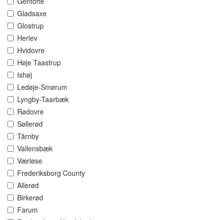
Gentofte
Gladsaxe
Glostrup
Herlev
Hvidovre
Høje Taastrup
Ishøj
Ledøje-Smørum
Lyngby-Taarbæk
Rødovre
Søllerød
Tårnby
Vallensbæk
Værløse
Frederiksborg County
Allerød
Birkerød
Farum