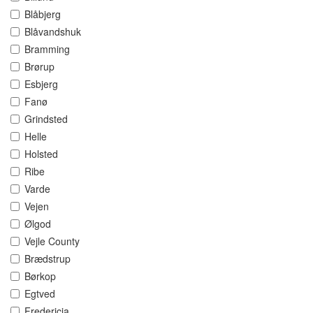
Blåbjerg
Blåvandshuk
Bramming
Brørup
Esbjerg
Fanø
Grindsted
Helle
Holsted
Ribe
Varde
Vejen
Ølgod
Vejle County
Brædstrup
Børkop
Egtved
Fredericia