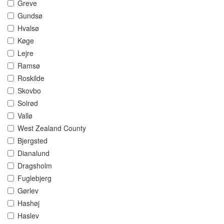
Greve
Gundsø
Hvalsø
Køge
Lejre
Ramsø
Roskilde
Skovbo
Solrød
Vallø
West Zealand County
Bjergsted
Dianalund
Dragsholm
Fuglebjerg
Gørlev
Hashøj
Haslev