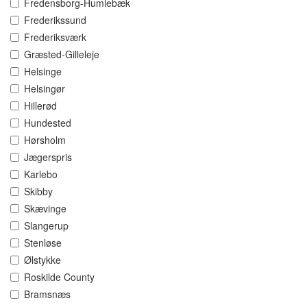
Fredensborg-Humlebæk
Frederikssund
Frederiksværk
Græsted-Gilleleje
Helsinge
Helsingør
Hillerød
Hundested
Hørsholm
Jægerspris
Karlebo
Skibby
Skævinge
Slangerup
Stenløse
Ølstykke
Roskilde County
Bramsnæs