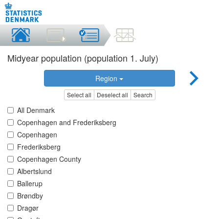
Midyear population (population 1. July)
Region
Select all
Deselect all
Search
All Denmark
Copenhagen and Frederiksberg
Copenhagen
Frederiksberg
Copenhagen County
Albertslund
Ballerup
Brøndby
Dragør