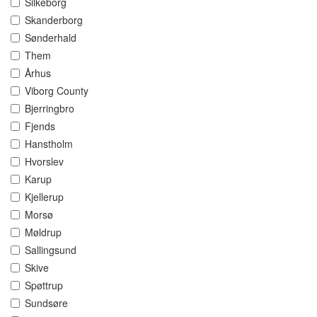
Silkeborg
Skanderborg
Sønderhald
Them
Århus
Viborg County
Bjerringbro
Fjends
Hanstholm
Hvorslev
Karup
Kjellerup
Morsø
Møldrup
Sallingsund
Skive
Spøttrup
Sundsøre