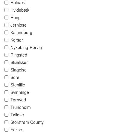
Holbæk
Hvidebæk
Høng
Jernløse
Kalundborg
Korsør
Nykøbing-Rørvig
Ringsted
Skælskør
Slagelse
Sorø
Stenlille
Svinninge
Tornved
Trundholm
Tølløse
Storstrøm County
Fakse