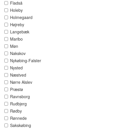
Fladså
Holeby
Holmegaard
Højreby
Langebæk
Maribo
Møn
Nakskov
Nykøbing-Falster
Nysted
Næstved
Nørre Alslev
Præstø
Ravnsborg
Rudbjerg
Rødby
Rønnede
Sakskøbing