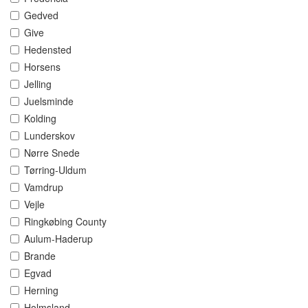
Gedved
Give
Hedensted
Horsens
Jelling
Juelsminde
Kolding
Lunderskov
Nørre Snede
Tørring-Uldum
Vamdrup
Vejle
Ringkøbing County
Aulum-Haderup
Brande
Egvad
Herning
Holmsland