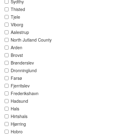
Sydthy
Thisted
Tjele
Viborg
Aalestrup
North Jutland County
Arden
Brovst
Brønderslev
Dronninglund
Farsø
Fjerritslev
Frederikshavn
Hadsund
Hals
Hirtshals
Hjørring
Hobro