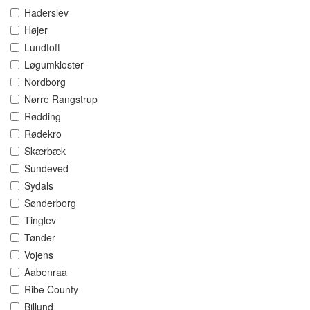
Haderslev
Højer
Lundtoft
Løgumkloster
Nordborg
Nørre Rangstrup
Rødding
Rødekro
Skærbæk
Sundeved
Sydals
Sønderborg
Tinglev
Tønder
Vojens
Aabenraa
Ribe County
Billund