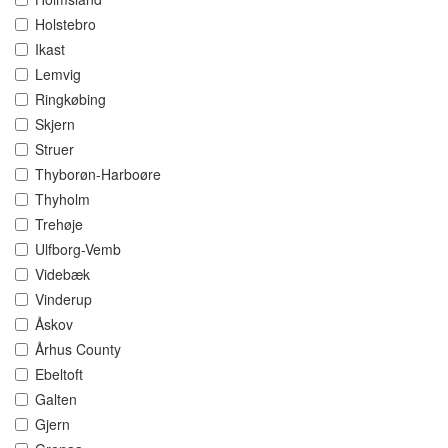
Holstebro
Ikast
Lemvig
Ringkøbing
Skjern
Struer
Thyborøn-Harboøre
Thyholm
Trehøje
Ulfborg-Vemb
Videbæk
Vinderup
Åskov
Århus County
Ebeltoft
Galten
Gjern