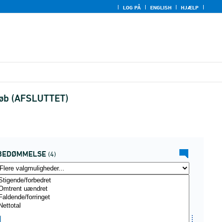
LOG PÅ
ENGLISH
HJÆLP
rløb (AFSLUTTET)
BEDØMMELSE
(4)