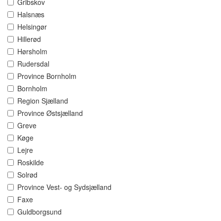
Gribskov
Halsnæs
Helsingør
Hillerød
Hørsholm
Rudersdal
Province Bornholm
Bornholm
Region Sjælland
Province Østsjælland
Greve
Køge
Lejre
Roskilde
Solrød
Province Vest- og Sydsjælland
Faxe
Guldborgsund