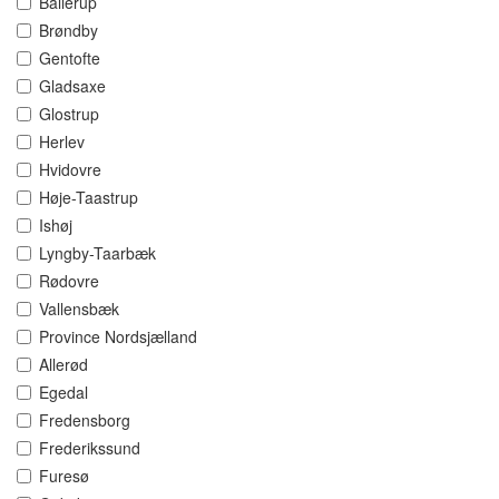
Ballerup
Brøndby
Gentofte
Gladsaxe
Glostrup
Herlev
Hvidovre
Høje-Taastrup
Ishøj
Lyngby-Taarbæk
Rødovre
Vallensbæk
Province Nordsjælland
Allerød
Egedal
Fredensborg
Frederikssund
Furesø