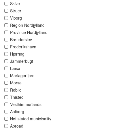
Skive
Struer
Viborg
Region Nordjylland
Province Nordjylland
Brønderslev
Frederikshavn
Hjørring
Jammerbugt
Læsø
Mariagerfjord
Morsø
Rebild
Thisted
Vesthimmerlands
Aalborg
Not stated municipality
Abroad