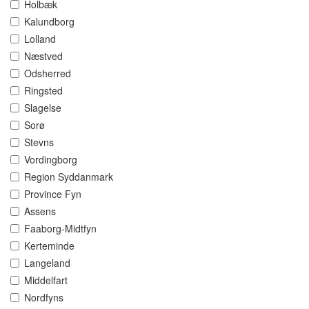
Holbæk
Kalundborg
Lolland
Næstved
Odsherred
Ringsted
Slagelse
Sorø
Stevns
Vordingborg
Region Syddanmark
Province Fyn
Assens
Faaborg-Midtfyn
Kerteminde
Langeland
Middelfart
Nordfyns