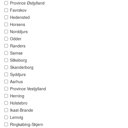
Province Østjylland
Favrskov
Hedensted
Horsens
Norddjurs
Odder
Randers
Samsø
Silkeborg
Skanderborg
Syddjurs
Aarhus
Province Vestjylland
Herning
Holstebro
Ikast-Brande
Lemvig
Ringkøbing-Skjern