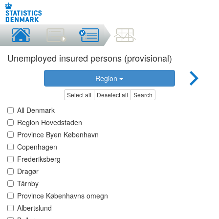
Unemployed insured persons (provisional)
Region
Select all
Deselect all
Search
All Denmark
Region Hovedstaden
Province Byen København
Copenhagen
Frederiksberg
Dragør
Tårnby
Province Københavns omegn
Albertslund