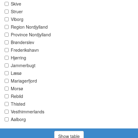
Skive
Struer
Viborg
Region Nordjylland
Province Nordjylland
Brønderslev
Frederikshavn
Hjørring
Jammerbugt
Læsø
Mariagerfjord
Morsø
Rebild
Thisted
Vesthimmerlands
Aalborg
Show table