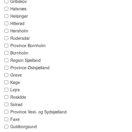
Gribskov
Halsnæs
Helsingør
Hillerød
Hørsholm
Rudersdal
Province Bornholm
Bornholm
Region Sjælland
Province Østsjælland
Greve
Køge
Lejre
Roskilde
Solrød
Province Vest- og Sydsjælland
Faxe
Guldborgsund