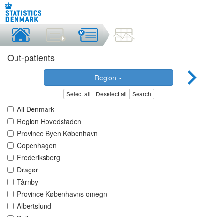
Out-patients
Region
Select all
Deselect all
Search
All Denmark
Region Hovedstaden
Province Byen København
Copenhagen
Frederiksberg
Dragør
Tårnby
Province Københavns omegn
Albertslund