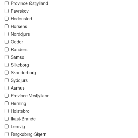
Province Østjylland
Favrskov
Hedensted
Horsens
Norddjurs
Odder
Randers
Samsø
Silkeborg
Skanderborg
Syddjurs
Aarhus
Province Vestjylland
Herning
Holstebro
Ikast-Brande
Lemvig
Ringkøbing-Skjern