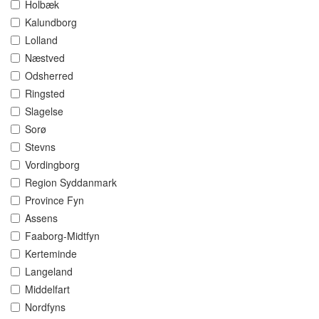
Holbæk
Kalundborg
Lolland
Næstved
Odsherred
Ringsted
Slagelse
Sorø
Stevns
Vordingborg
Region Syddanmark
Province Fyn
Assens
Faaborg-Midtfyn
Kerteminde
Langeland
Middelfart
Nordfyns