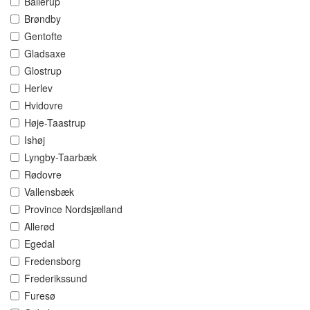
Ballerup
Brøndby
Gentofte
Gladsaxe
Glostrup
Herlev
Hvidovre
Høje-Taastrup
Ishøj
Lyngby-Taarbæk
Rødovre
Vallensbæk
Province Nordsjælland
Allerød
Egedal
Fredensborg
Frederikssund
Furesø