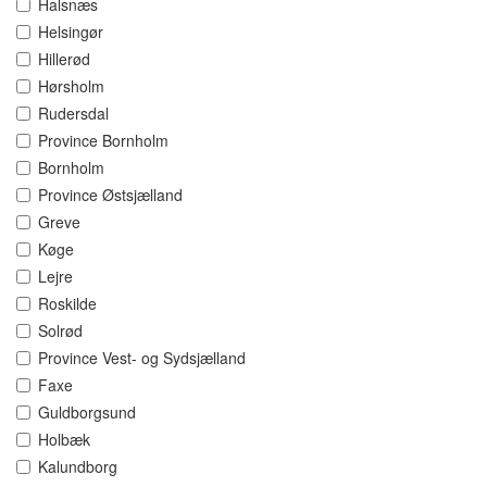
Halsnæs
Helsingør
Hillerød
Hørsholm
Rudersdal
Province Bornholm
Bornholm
Province Østsjælland
Greve
Køge
Lejre
Roskilde
Solrød
Province Vest- og Sydsjælland
Faxe
Guldborgsund
Holbæk
Kalundborg