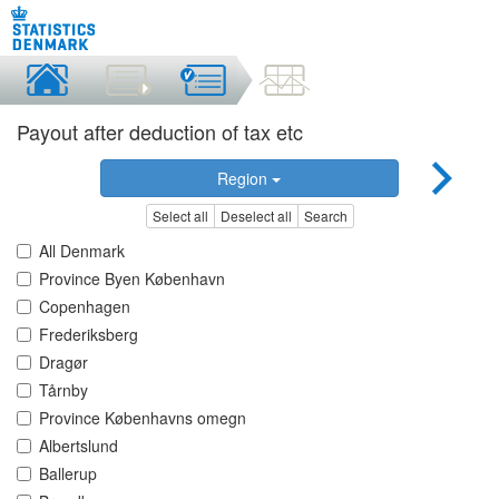
Payout after deduction of tax etc
Region
Select all
Deselect all
Search
All Denmark
Province Byen København
Copenhagen
Frederiksberg
Dragør
Tårnby
Province Københavns omegn
Albertslund
Ballerup