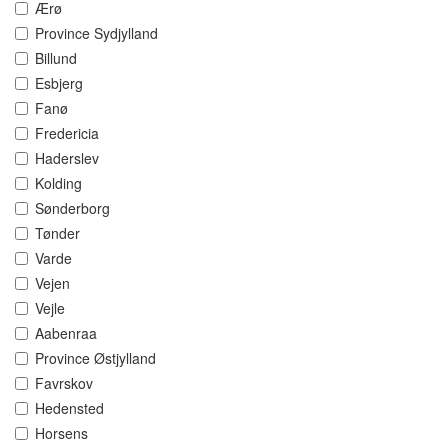
Ærø
Province Sydjylland
Billund
Esbjerg
Fanø
Fredericia
Haderslev
Kolding
Sønderborg
Tønder
Varde
Vejen
Vejle
Aabenraa
Province Østjylland
Favrskov
Hedensted
Horsens