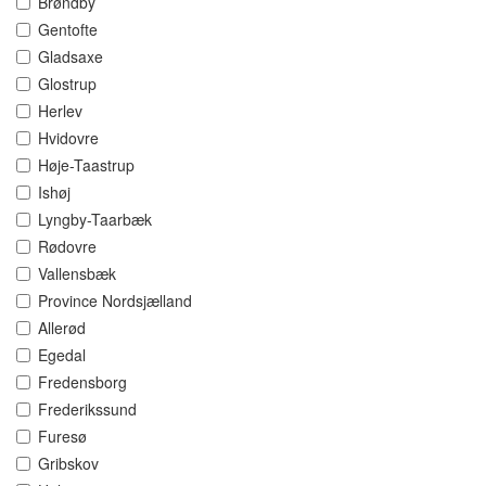
Brøndby
Gentofte
Gladsaxe
Glostrup
Herlev
Hvidovre
Høje-Taastrup
Ishøj
Lyngby-Taarbæk
Rødovre
Vallensbæk
Province Nordsjælland
Allerød
Egedal
Fredensborg
Frederikssund
Furesø
Gribskov