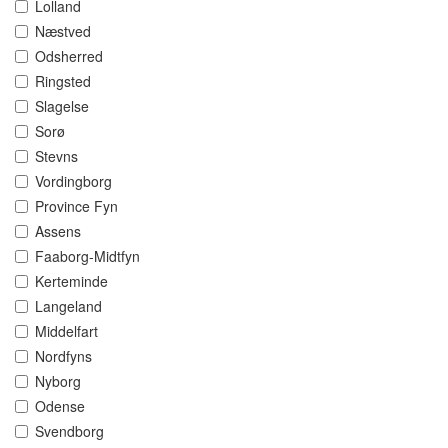
Lolland
Næstved
Odsherred
Ringsted
Slagelse
Sorø
Stevns
Vordingborg
Province Fyn
Assens
Faaborg-Midtfyn
Kerteminde
Langeland
Middelfart
Nordfyns
Nyborg
Odense
Svendborg