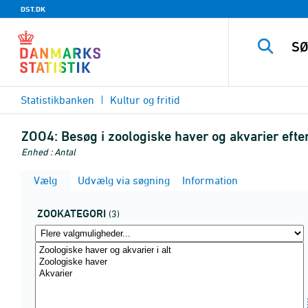
DST.DK
Statistikbanken
Kultur og fritid
ZOO4:
Besøg i zoologiske haver og akvarier efte
Enhed : Antal
Vælg
Udvælg via søgning
Information
ZOOKATEGORI
(3)