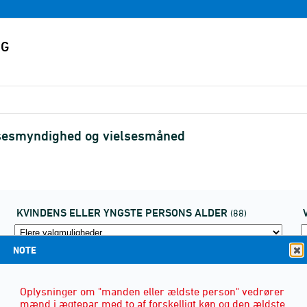
elsesmyndighed og vielsesmåned
KVINDENS ELLER YNGSTE PERSONS ALDER
(88)
NOTE
Oplysninger om "manden eller ældste person" vedrører
mænd i ægtepar med to af forskelligt køn og den ældste