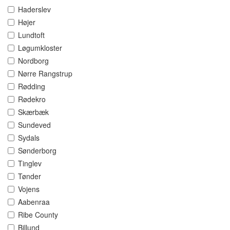
Haderslev
Højer
Lundtoft
Løgumkloster
Nordborg
Nørre Rangstrup
Rødding
Rødekro
Skærbæk
Sundeved
Sydals
Sønderborg
Tinglev
Tønder
Vojens
Aabenraa
Ribe County
Billund