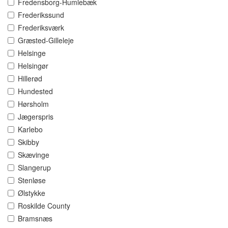
Fredensborg-Humlebæk
Frederikssund
Frederiksværk
Græsted-Gilleleje
Helsinge
Helsingør
Hillerød
Hundested
Hørsholm
Jægerspris
Karlebo
Skibby
Skævinge
Slangerup
Stenløse
Ølstykke
Roskilde County
Bramsnæs