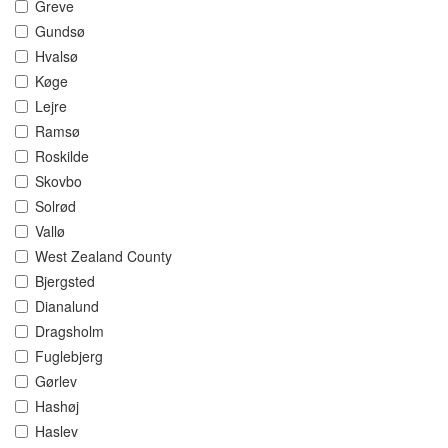
Greve
Gundsø
Hvalsø
Køge
Lejre
Ramsø
Roskilde
Skovbo
Solrød
Vallø
West Zealand County
Bjergsted
Dianalund
Dragsholm
Fuglebjerg
Gørlev
Hashøj
Haslev