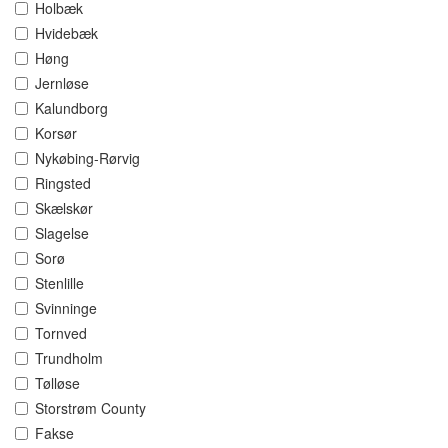
Holbæk
Hvidebæk
Høng
Jernløse
Kalundborg
Korsør
Nykøbing-Rørvig
Ringsted
Skælskør
Slagelse
Sorø
Stenlille
Svinninge
Tornved
Trundholm
Tølløse
Storstrøm County
Fakse