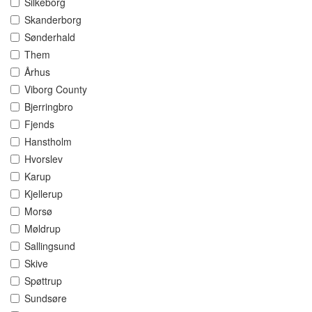
Silkeborg
Skanderborg
Sønderhald
Them
Århus
Viborg County
Bjerringbro
Fjends
Hanstholm
Hvorslev
Karup
Kjellerup
Morsø
Møldrup
Sallingsund
Skive
Spøttrup
Sundsøre