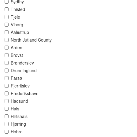
Sydthy
Thisted
Tjele
Viborg
Aalestrup
North Jutland County
Arden
Brovst
Brønderslev
Dronninglund
Farsø
Fjerritslev
Frederikshavn
Hadsund
Hals
Hirtshals
Hjørring
Hobro