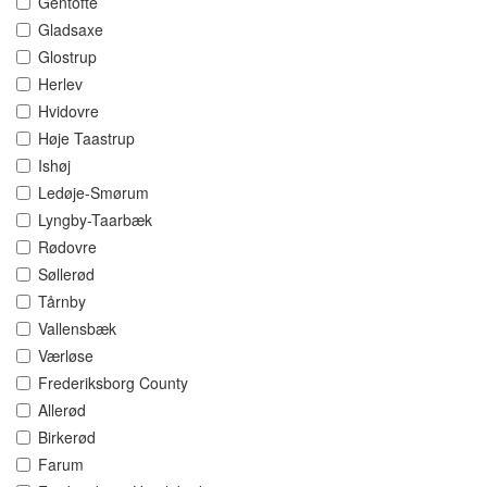
Gentofte
Gladsaxe
Glostrup
Herlev
Hvidovre
Høje Taastrup
Ishøj
Ledøje-Smørum
Lyngby-Taarbæk
Rødovre
Søllerød
Tårnby
Vallensbæk
Værløse
Frederiksborg County
Allerød
Birkerød
Farum