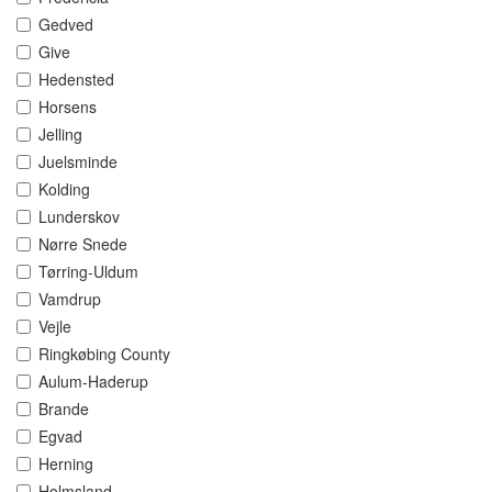
Gedved
Give
Hedensted
Horsens
Jelling
Juelsminde
Kolding
Lunderskov
Nørre Snede
Tørring-Uldum
Vamdrup
Vejle
Ringkøbing County
Aulum-Haderup
Brande
Egvad
Herning
Holmsland