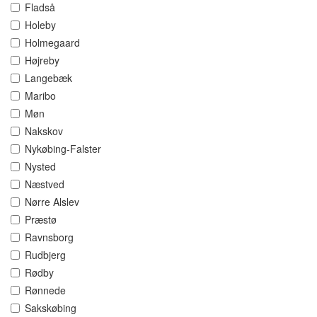
Fladså
Holeby
Holmegaard
Højreby
Langebæk
Maribo
Møn
Nakskov
Nykøbing-Falster
Nysted
Næstved
Nørre Alslev
Præstø
Ravnsborg
Rudbjerg
Rødby
Rønnede
Sakskøbing