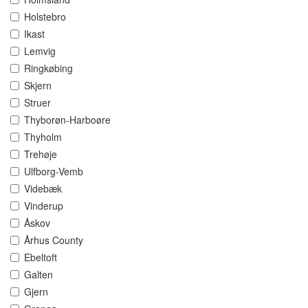
Holstebro
Ikast
Lemvig
Ringkøbing
Skjern
Struer
Thyborøn-Harboøre
Thyholm
Trehøje
Ulfborg-Vemb
Videbæk
Vinderup
Åskov
Århus County
Ebeltoft
Galten
Gjern