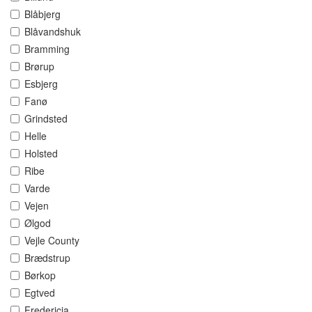
Blåbjerg
Blåvandshuk
Bramming
Brørup
Esbjerg
Fanø
Grindsted
Helle
Holsted
Ribe
Varde
Vejen
Ølgod
Vejle County
Brædstrup
Børkop
Egtved
Fredericia