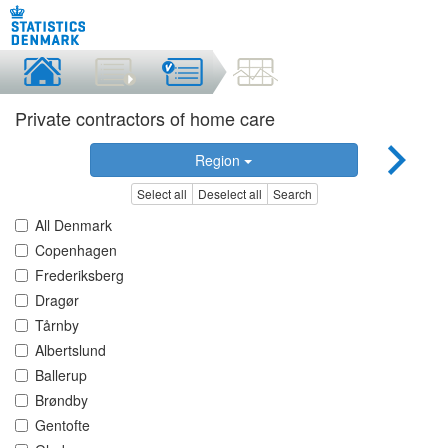
Private contractors of home care
Region
Select all
Deselect all
Search
All Denmark
Copenhagen
Frederiksberg
Dragør
Tårnby
Albertslund
Ballerup
Brøndby
Gentofte