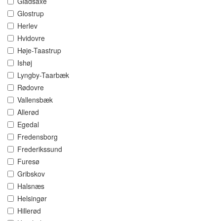
Gladsaxe
Glostrup
Herlev
Hvidovre
Høje-Taastrup
Ishøj
Lyngby-Taarbæk
Rødovre
Vallensbæk
Allerød
Egedal
Fredensborg
Frederikssund
Furesø
Gribskov
Halsnæs
Helsingør
Hillerød