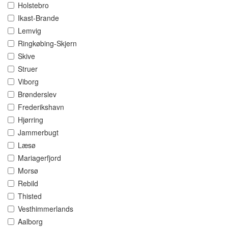
Holstebro
Ikast-Brande
Lemvig
Ringkøbing-Skjern
Skive
Struer
Viborg
Brønderslev
Frederikshavn
Hjørring
Jammerbugt
Læsø
Mariagerfjord
Morsø
Rebild
Thisted
Vesthimmerlands
Aalborg