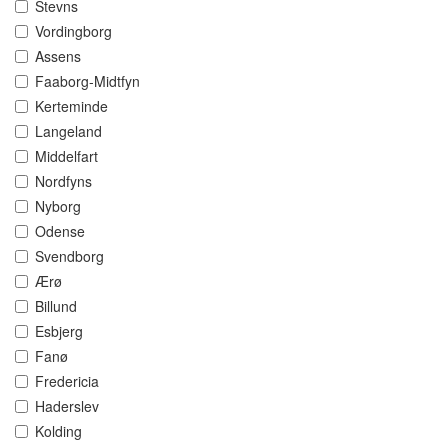
Stevns
Vordingborg
Assens
Faaborg-Midtfyn
Kerteminde
Langeland
Middelfart
Nordfyns
Nyborg
Odense
Svendborg
Ærø
Billund
Esbjerg
Fanø
Fredericia
Haderslev
Kolding