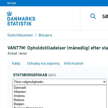
DST.DK
Statistikbanken
Borgere
VAN77M:
Opholdstilladelser (månedlig) efter st
Enhed : Antal
Vælg
Udvælg via søgning
Information
STATSBORGERSKAB
(241)