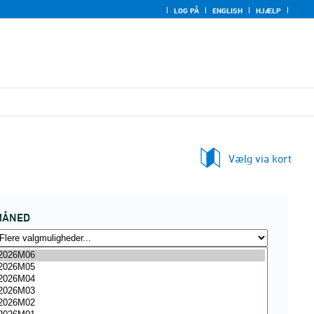
LOG PÅ
ENGLISH
HJÆLP
Vælg via kort
MÅNED