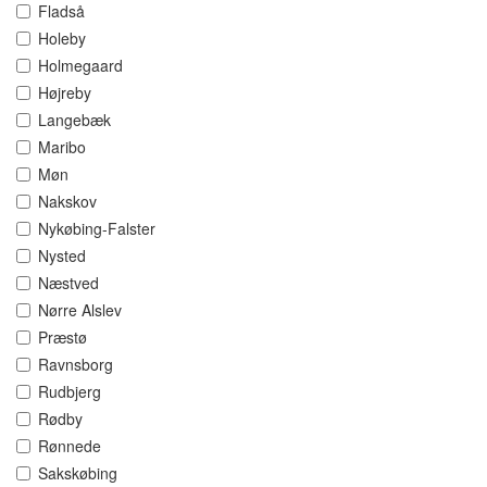
Fladså
Holeby
Holmegaard
Højreby
Langebæk
Maribo
Møn
Nakskov
Nykøbing-Falster
Nysted
Næstved
Nørre Alslev
Præstø
Ravnsborg
Rudbjerg
Rødby
Rønnede
Sakskøbing