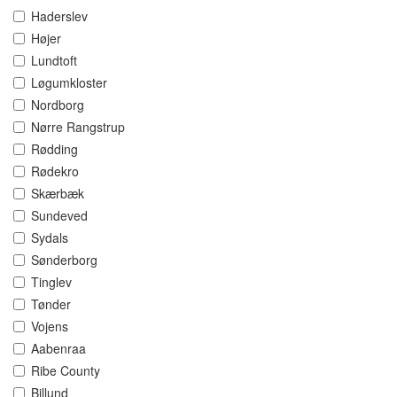
Haderslev
Højer
Lundtoft
Løgumkloster
Nordborg
Nørre Rangstrup
Rødding
Rødekro
Skærbæk
Sundeved
Sydals
Sønderborg
Tinglev
Tønder
Vojens
Aabenraa
Ribe County
Billund