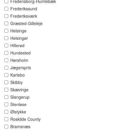
Fredensborg-Humlebæk
Frederikssund
Frederiksværk
Græsted-Gilleleje
Helsinge
Helsingør
Hillerød
Hundested
Hørsholm
Jægerspris
Karlebo
Skibby
Skævinge
Slangerup
Stenløse
Ølstykke
Roskilde County
Bramsnæs