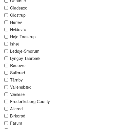
Gentofte
Gladsaxe
Glostrup
Herlev
Hvidovre
Høje Taastrup
Ishøj
Ledøje-Smørum
Lyngby-Taarbæk
Rødovre
Søllerød
Tårnby
Vallensbæk
Værløse
Frederiksborg County
Allerød
Birkerød
Farum