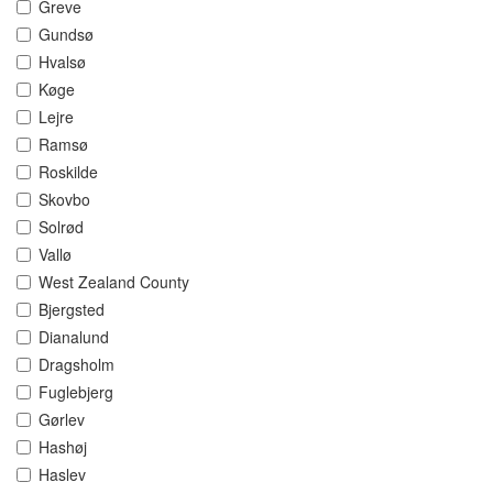
Greve
Gundsø
Hvalsø
Køge
Lejre
Ramsø
Roskilde
Skovbo
Solrød
Vallø
West Zealand County
Bjergsted
Dianalund
Dragsholm
Fuglebjerg
Gørlev
Hashøj
Haslev