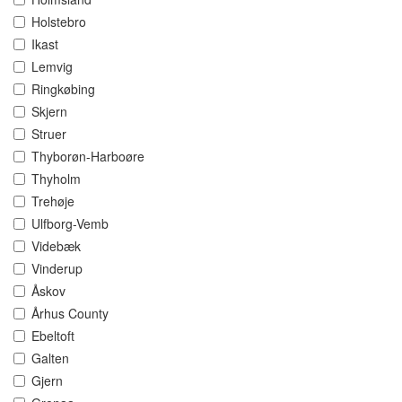
Holstebro
Ikast
Lemvig
Ringkøbing
Skjern
Struer
Thyborøn-Harboøre
Thyholm
Trehøje
Ulfborg-Vemb
Videbæk
Vinderup
Åskov
Århus County
Ebeltoft
Galten
Gjern