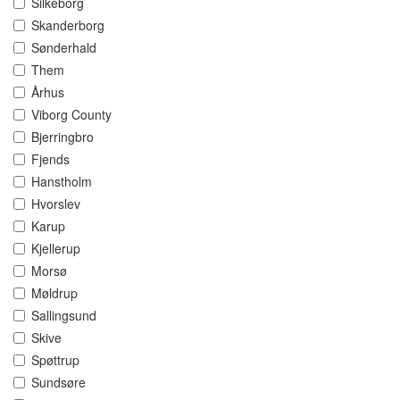
Silkeborg
Skanderborg
Sønderhald
Them
Århus
Viborg County
Bjerringbro
Fjends
Hanstholm
Hvorslev
Karup
Kjellerup
Morsø
Møldrup
Sallingsund
Skive
Spøttrup
Sundsøre