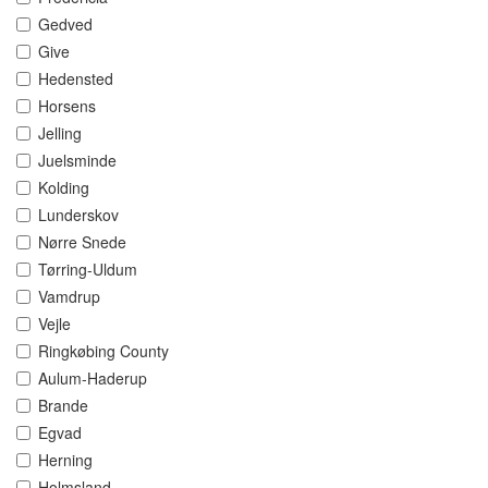
Gedved
Give
Hedensted
Horsens
Jelling
Juelsminde
Kolding
Lunderskov
Nørre Snede
Tørring-Uldum
Vamdrup
Vejle
Ringkøbing County
Aulum-Haderup
Brande
Egvad
Herning
Holmsland