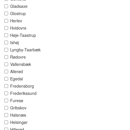
Gladsaxe
Glostrup
Herlev
Hvidovre
Høje-Taastrup
Ishøj
Lyngby-Taarbæk
Rødovre
Vallensbæk
Allerød
Egedal
Fredensborg
Frederikssund
Furesø
Gribskov
Halsnæs
Helsingør
Hillerød