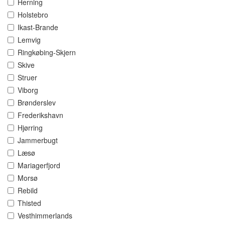
Herning
Holstebro
Ikast-Brande
Lemvig
Ringkøbing-Skjern
Skive
Struer
Viborg
Brønderslev
Frederikshavn
Hjørring
Jammerbugt
Læsø
Mariagerfjord
Morsø
Rebild
Thisted
Vesthimmerlands