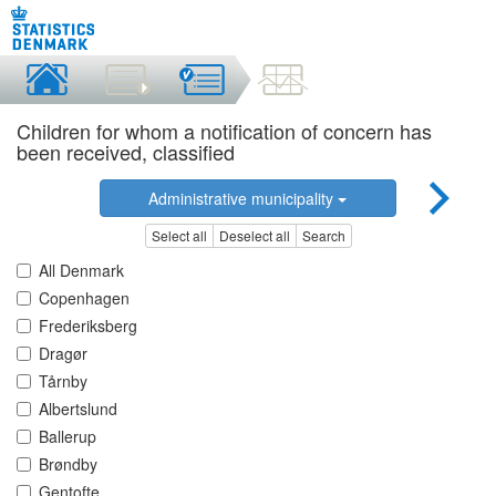
Children for whom a notification of concern has
been received, classified
Administrative municipality
Select all
Deselect all
Search
All Denmark
Copenhagen
Frederiksberg
Dragør
Tårnby
Albertslund
Ballerup
Brøndby
Gentofte