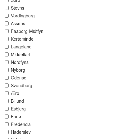
Sorø
Stevns
Vordingborg
Assens
Faaborg-Midtfyn
Kerteminde
Langeland
Middelfart
Nordfyns
Nyborg
Odense
Svendborg
Ærø
Billund
Esbjerg
Fanø
Fredericia
Haderslev