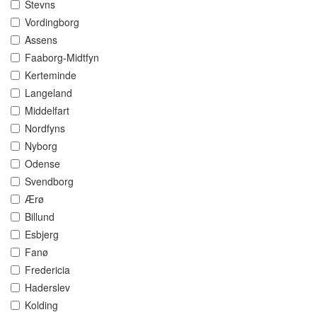
Stevns
Vordingborg
Assens
Faaborg-Midtfyn
Kerteminde
Langeland
Middelfart
Nordfyns
Nyborg
Odense
Svendborg
Ærø
Billund
Esbjerg
Fanø
Fredericia
Haderslev
Kolding