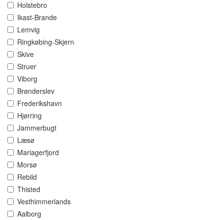
Holstebro
Ikast-Brande
Lemvig
Ringkøbing-Skjern
Skive
Struer
Viborg
Brønderslev
Frederikshavn
Hjørring
Jammerbugt
Læsø
Mariagerfjord
Morsø
Rebild
Thisted
Vesthimmerlands
Aalborg