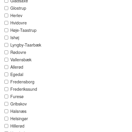
Gladsaxe
Glostrup
Herlev
Hvidovre
Høje-Taastrup
Ishøj
Lyngby-Taarbæk
Rødovre
Vallensbæk
Allerød
Egedal
Fredensborg
Frederikssund
Furesø
Gribskov
Halsnæs
Helsingør
Hillerød