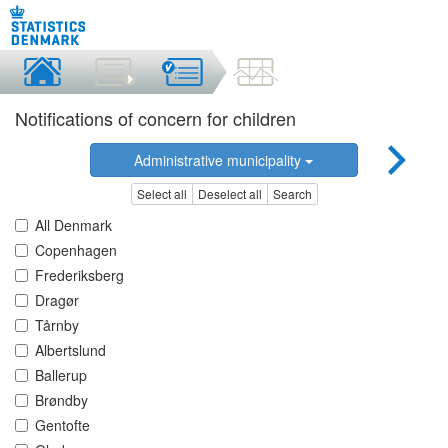
Notifications of concern for children
Administrative municipality
Select all
Deselect all
Search
All Denmark
Copenhagen
Frederiksberg
Dragør
Tårnby
Albertslund
Ballerup
Brøndby
Gentofte