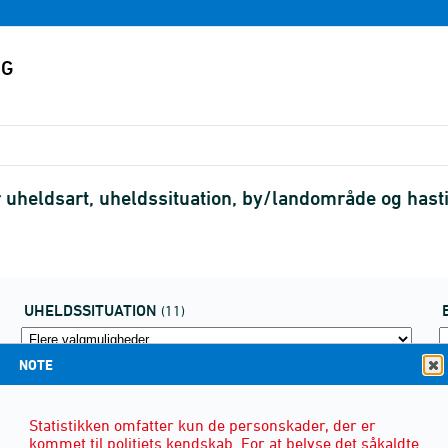
uheldsart, uheldssituation, by/landområde og ha
UHELDSSITUATION
(11)
NOTE
Statistikken omfatter kun de personskader, der er
kommet til politiets kendskab. For at belyse det såkaldte