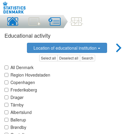
Educational activity
Location of educational institution
Select all
Deselect all
Search
All Denmark
Region Hovedstaden
Copenhagen
Frederiksberg
Dragør
Tårnby
Albertslund
Ballerup
Brøndby