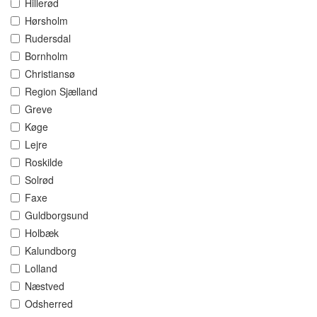
Hillerød
Hørsholm
Rudersdal
Bornholm
Christiansø
Region Sjælland
Greve
Køge
Lejre
Roskilde
Solrød
Faxe
Guldborgsund
Holbæk
Kalundborg
Lolland
Næstved
Odsherred