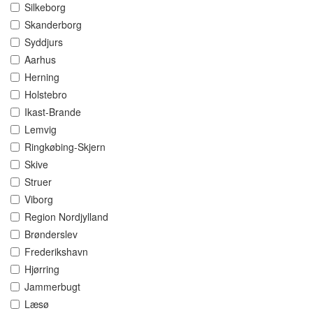
Silkeborg
Skanderborg
Syddjurs
Aarhus
Herning
Holstebro
Ikast-Brande
Lemvig
Ringkøbing-Skjern
Skive
Struer
Viborg
Region Nordjylland
Brønderslev
Frederikshavn
Hjørring
Jammerbugt
Læsø