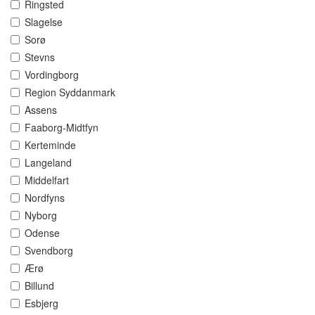
Ringsted
Slagelse
Sorø
Stevns
Vordingborg
Region Syddanmark
Assens
Faaborg-Midtfyn
Kerteminde
Langeland
Middelfart
Nordfyns
Nyborg
Odense
Svendborg
Ærø
Billund
Esbjerg