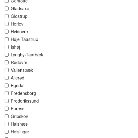
Gentofte
Gladsaxe
Glostrup
Herlev
Hvidovre
Høje-Taastrup
Ishøj
Lyngby-Taarbæk
Rødovre
Vallensbæk
Allerød
Egedal
Fredensborg
Frederikssund
Furesø
Gribskov
Halsnæs
Helsingør