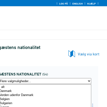
LOG PÅ
ENGLISH
HJÆLP
æstens nationalitet
Vælg via kort
GÆSTENS NATIONALITET
(54)