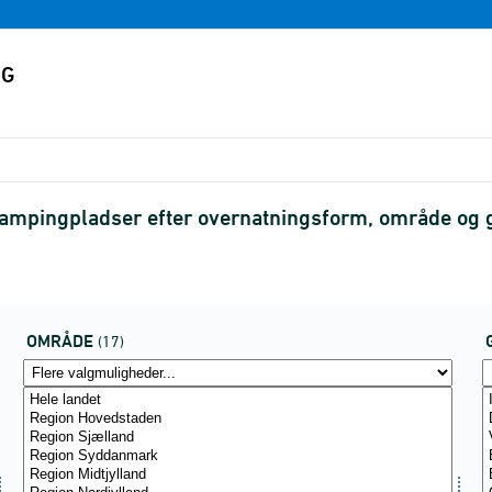
ampingpladser efter overnatningsform, område og g
OMRÅDE
(17)