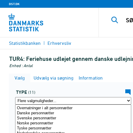
DST.DK
Statistikbanken
Erhvervsliv
TUR4:
Feriehuse udlejet gennem danske udlejni
Enhed : Antal
Vælg
Udvælg via søgning
Information
TYPE
(11)