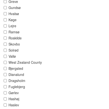
Greve
Gundsø
Hvalsø
Køge
Lejre
Ramsø
Roskilde
Skovbo
Solrød
Vallø
West Zealand County
Bjergsted
Dianalund
Dragsholm
Fuglebjerg
Gørlev
Hashøj
Haslev