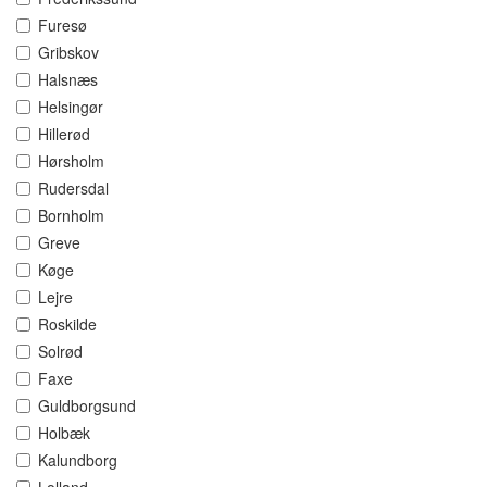
Furesø
Gribskov
Halsnæs
Helsingør
Hillerød
Hørsholm
Rudersdal
Bornholm
Greve
Køge
Lejre
Roskilde
Solrød
Faxe
Guldborgsund
Holbæk
Kalundborg