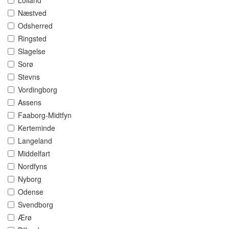
Lolland
Næstved
Odsherred
Ringsted
Slagelse
Sorø
Stevns
Vordingborg
Assens
Faaborg-Midtfyn
Kerteminde
Langeland
Middelfart
Nordfyns
Nyborg
Odense
Svendborg
Ærø