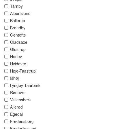
Tårnby
Albertslund
Ballerup
Brøndby
Gentofte
Gladsaxe
Glostrup
Herlev
Hvidovre
Høje-Taastrup
Ishøj
Lyngby-Taarbæk
Rødovre
Vallensbæk
Allerød
Egedal
Fredensborg
Frederikssund