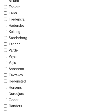
Billund
Esbjerg
Fanø
Fredericia
Haderslev
Kolding
Sønderborg
Tønder
Varde
Vejen
Vejle
Aabenraa
Favrskov
Hedensted
Horsens
Norddjurs
Odder
Randers