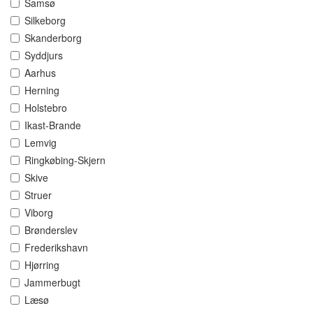
Samsø
Silkeborg
Skanderborg
Syddjurs
Aarhus
Herning
Holstebro
Ikast-Brande
Lemvig
Ringkøbing-Skjern
Skive
Struer
Viborg
Brønderslev
Frederikshavn
Hjørring
Jammerbugt
Læsø