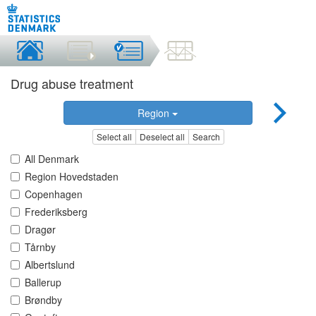
Drug abuse treatment
Region
Select all
Deselect all
Search
All Denmark
Region Hovedstaden
Copenhagen
Frederiksberg
Dragør
Tårnby
Albertslund
Ballerup
Brøndby