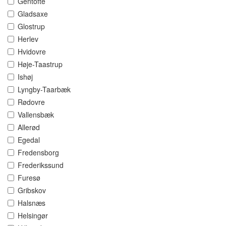
Gentofte
Gladsaxe
Glostrup
Herlev
Hvidovre
Høje-Taastrup
Ishøj
Lyngby-Taarbæk
Rødovre
Vallensbæk
Allerød
Egedal
Fredensborg
Frederikssund
Furesø
Gribskov
Halsnæs
Helsingør