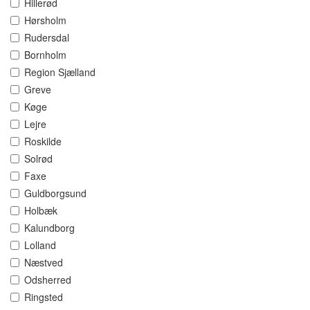
Hillerød
Hørsholm
Rudersdal
Bornholm
Region Sjælland
Greve
Køge
Lejre
Roskilde
Solrød
Faxe
Guldborgsund
Holbæk
Kalundborg
Lolland
Næstved
Odsherred
Ringsted