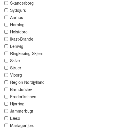
Skanderborg
Syddjurs
Aarhus
Herning
Holstebro
Ikast-Brande
Lemvig
Ringkøbing-Skjern
Skive
Struer
Viborg
Region Nordjylland
Brønderslev
Frederikshavn
Hjørring
Jammerbugt
Læsø
Mariagerfjord