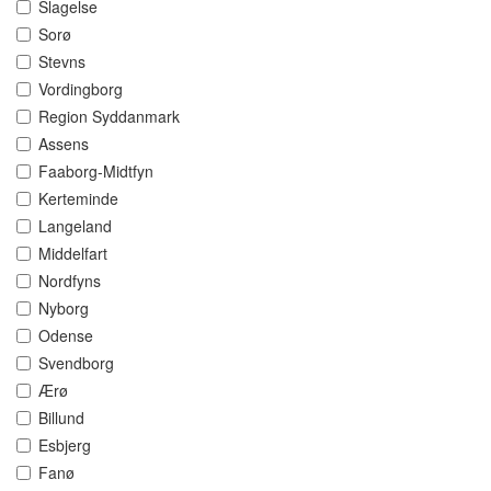
Slagelse
Sorø
Stevns
Vordingborg
Region Syddanmark
Assens
Faaborg-Midtfyn
Kerteminde
Langeland
Middelfart
Nordfyns
Nyborg
Odense
Svendborg
Ærø
Billund
Esbjerg
Fanø