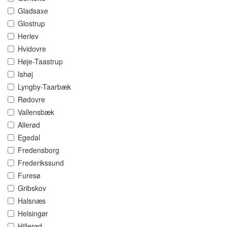
Gladsaxe
Glostrup
Herlev
Hvidovre
Høje-Taastrup
Ishøj
Lyngby-Taarbæk
Rødovre
Vallensbæk
Allerød
Egedal
Fredensborg
Frederikssund
Furesø
Gribskov
Halsnæs
Helsingør
Hillerød