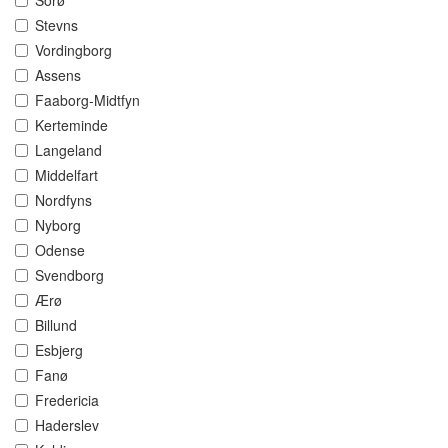
Sorø
Stevns
Vordingborg
Assens
Faaborg-Midtfyn
Kerteminde
Langeland
Middelfart
Nordfyns
Nyborg
Odense
Svendborg
Ærø
Billund
Esbjerg
Fanø
Fredericia
Haderslev