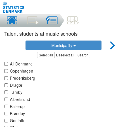
Talent students at music schools
Municipality
Select all
Deselect all
Search
All Denmark
Copenhagen
Frederiksberg
Dragør
Tårnby
Albertslund
Ballerup
Brøndby
Gentofte