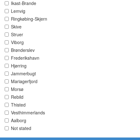
Ikast-Brande
Lemvig
Ringkøbing-Skjern
Skive
Struer
Viborg
Brønderslev
Frederikshavn
Hjørring
Jammerbugt
Mariagerfjord
Morsø
Rebild
Thisted
Vesthimmerlands
Aalborg
Not stated