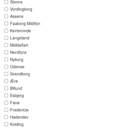
Stevns
Vordingborg
Assens
Faaborg-Midtfyn
Kerteminde
Langeland
Middelfart
Nordfyns
Nyborg
Odense
Svendborg
Ærø
Billund
Esbjerg
Fanø
Fredericia
Haderslev
Kolding