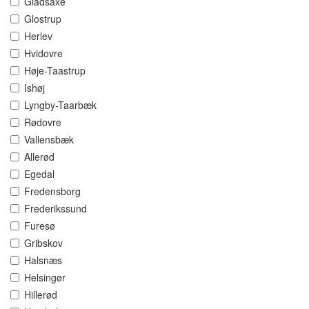
Gladsaxe
Glostrup
Herlev
Hvidovre
Høje-Taastrup
Ishøj
Lyngby-Taarbæk
Rødovre
Vallensbæk
Allerød
Egedal
Fredensborg
Frederikssund
Furesø
Gribskov
Halsnæs
Helsingør
Hillerød