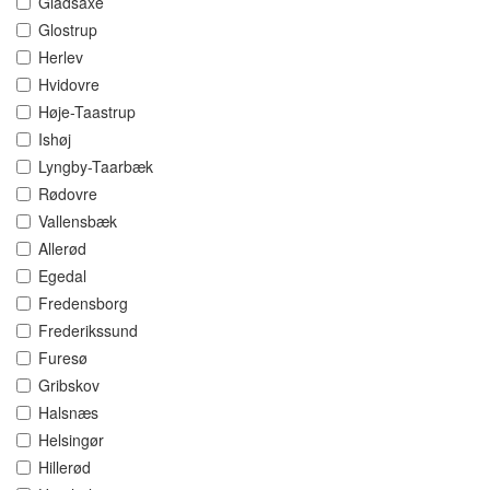
Gladsaxe
Glostrup
Herlev
Hvidovre
Høje-Taastrup
Ishøj
Lyngby-Taarbæk
Rødovre
Vallensbæk
Allerød
Egedal
Fredensborg
Frederikssund
Furesø
Gribskov
Halsnæs
Helsingør
Hillerød