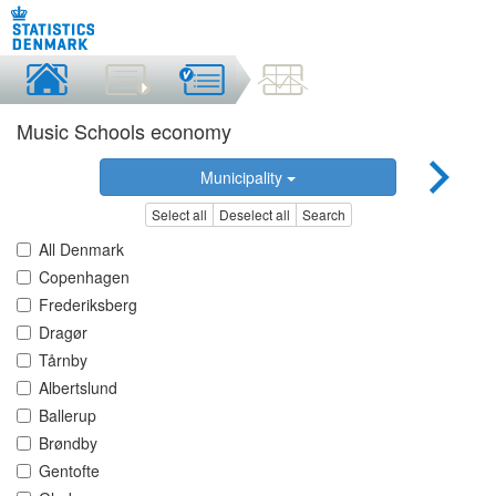
Music Schools economy
Municipality
Select all
Deselect all
Search
All Denmark
Copenhagen
Frederiksberg
Dragør
Tårnby
Albertslund
Ballerup
Brøndby
Gentofte