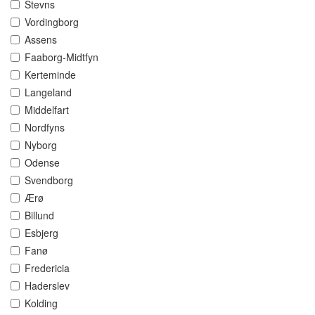
Stevns
Vordingborg
Assens
Faaborg-Midtfyn
Kerteminde
Langeland
Middelfart
Nordfyns
Nyborg
Odense
Svendborg
Ærø
Billund
Esbjerg
Fanø
Fredericia
Haderslev
Kolding