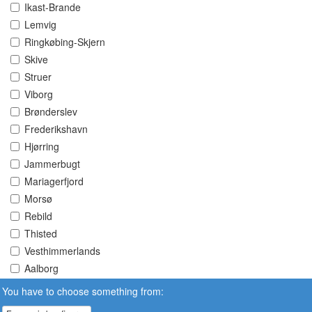
Ikast-Brande
Lemvig
Ringkøbing-Skjern
Skive
Struer
Viborg
Brønderslev
Frederikshavn
Hjørring
Jammerbugt
Mariagerfjord
Morsø
Rebild
Thisted
Vesthimmerlands
Aalborg
You have to choose something from: