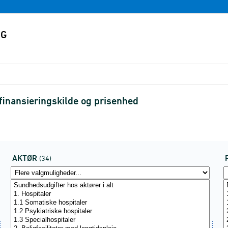
, finansieringskilde og prisenhed
AKTØR
(34)