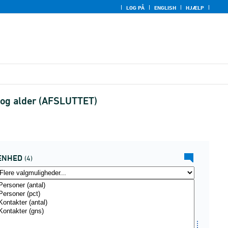
LOG PÅ
ENGLISH
HJÆLP
n og alder (AFSLUTTET)
ENHED
(4)