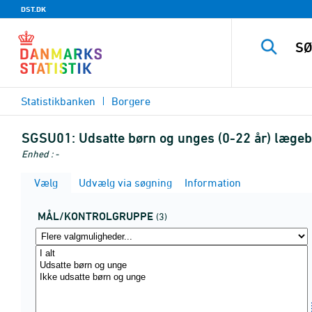
DST.DK
Statistikbanken
Borgere
SGSU01:
Udsatte børn og unges (0-22 år) lægeb
Enhed : -
Vælg
Udvælg via søgning
Information
MÅL/KONTROLGRUPPE
(3)