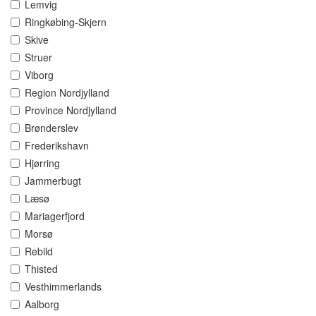
Lemvig
Ringkøbing-Skjern
Skive
Struer
Viborg
Region Nordjylland
Province Nordjylland
Brønderslev
Frederikshavn
Hjørring
Jammerbugt
Læsø
Mariagerfjord
Morsø
Rebild
Thisted
Vesthimmerlands
Aalborg