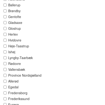
Ballerup
Brøndby
Gentofte
Gladsaxe
Glostrup
Herlev
Hvidovre
Høje-Taastrup
Ishøj
Lyngby-Taarbæk
Rødovre
Vallensbæk
Province Nordsjælland
Allerød
Egedal
Fredensborg
Frederikssund
Furesø