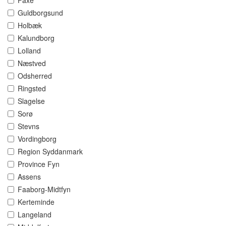
Faxe
Guldborgsund
Holbæk
Kalundborg
Lolland
Næstved
Odsherred
Ringsted
Slagelse
Sorø
Stevns
Vordingborg
Region Syddanmark
Province Fyn
Assens
Faaborg-Midtfyn
Kerteminde
Langeland