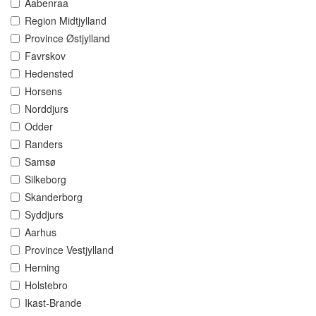
Aabenraa
Region Midtjylland
Province Østjylland
Favrskov
Hedensted
Horsens
Norddjurs
Odder
Randers
Samsø
Silkeborg
Skanderborg
Syddjurs
Aarhus
Province Vestjylland
Herning
Holstebro
Ikast-Brande