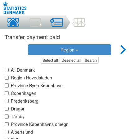
Transfer payment paid
Region
Select all
Deselect all
Search
All Denmark
Region Hovedstaden
Province Byen København
Copenhagen
Frederiksberg
Dragør
Tårnby
Province Københavns omegn
Albertslund