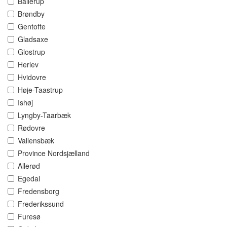
Ballerup
Brøndby
Gentofte
Gladsaxe
Glostrup
Herlev
Hvidovre
Høje-Taastrup
Ishøj
Lyngby-Taarbæk
Rødovre
Vallensbæk
Province Nordsjælland
Allerød
Egedal
Fredensborg
Frederikssund
Furesø