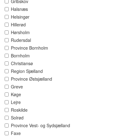
Gribskov
Halsnæs
Helsingør
Hillerød
Hørsholm
Rudersdal
Province Bornholm
Bornholm
Christiansø
Region Sjælland
Province Østsjælland
Greve
Køge
Lejre
Roskilde
Solrød
Province Vest- og Sydsjælland
Faxe