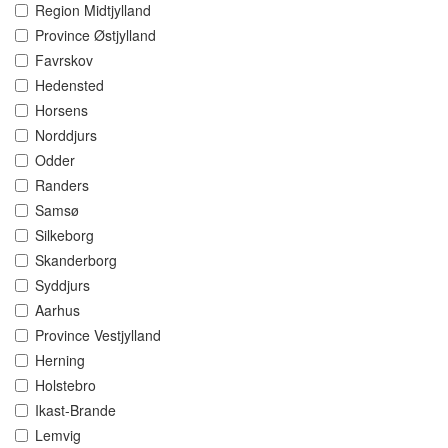
Region Midtjylland
Province Østjylland
Favrskov
Hedensted
Horsens
Norddjurs
Odder
Randers
Samsø
Silkeborg
Skanderborg
Syddjurs
Aarhus
Province Vestjylland
Herning
Holstebro
Ikast-Brande
Lemvig