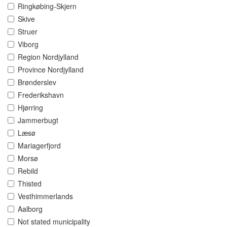
Ringkøbing-Skjern
Skive
Struer
Viborg
Region Nordjylland
Province Nordjylland
Brønderslev
Frederikshavn
Hjørring
Jammerbugt
Læsø
Mariagerfjord
Morsø
Rebild
Thisted
Vesthimmerlands
Aalborg
Not stated municipality