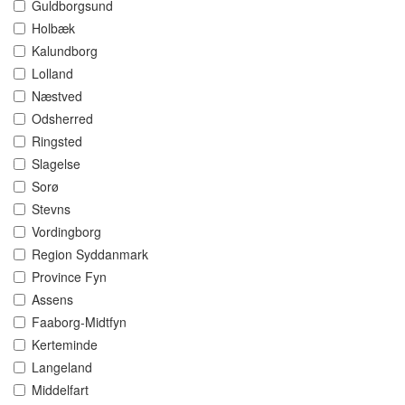
Guldborgsund
Holbæk
Kalundborg
Lolland
Næstved
Odsherred
Ringsted
Slagelse
Sorø
Stevns
Vordingborg
Region Syddanmark
Province Fyn
Assens
Faaborg-Midtfyn
Kerteminde
Langeland
Middelfart