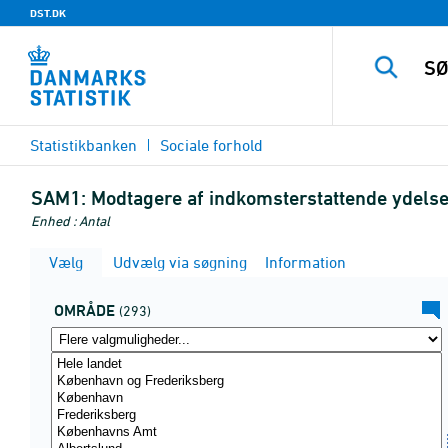
DST.DK
Statistikbanken
Sociale forhold
SAM1:
Modtagere af indkomsterstattende ydelser
Enhed : Antal
Vælg
Udvælg via søgning
Information
OMRÅDE
(293)