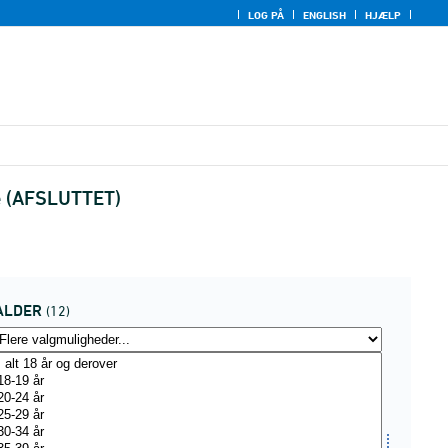
LOG PÅ
ENGLISH
HJÆLP
pe (AFSLUTTET)
ALDER
(12)