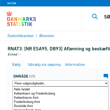
DST.DK
Statistikbanken
Økonomi
RNAT3:
[NR ESA95, DB93] Aflønning og beskæftig
Enhed : -
Vælg
Udvælg via søgning
Information
OMRÅDE
(17)