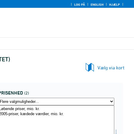
LOG PÅ
ENGLISH
HJÆLP
TET)
Vælg via kort
PRISENHED
(2)