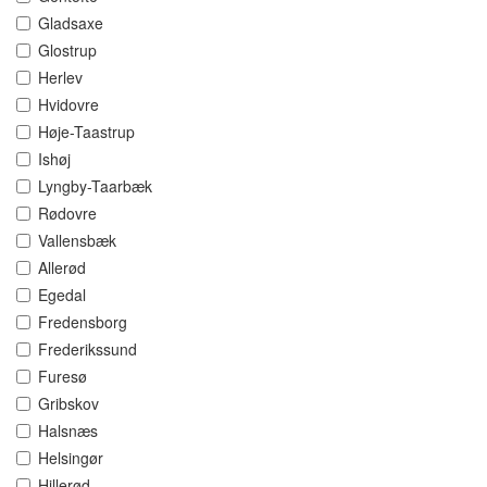
Gladsaxe
Glostrup
Herlev
Hvidovre
Høje-Taastrup
Ishøj
Lyngby-Taarbæk
Rødovre
Vallensbæk
Allerød
Egedal
Fredensborg
Frederikssund
Furesø
Gribskov
Halsnæs
Helsingør
Hillerød