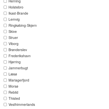
Herning
Holstebro
Ikast-Brande
Lemvig
Ringkøbing-Skjern
Skive
Struer
Viborg
Brønderslev
Frederikshavn
Hjørring
Jammerbugt
Læsø
Mariagerfjord
Morsø
Rebild
Thisted
Vesthimmerlands