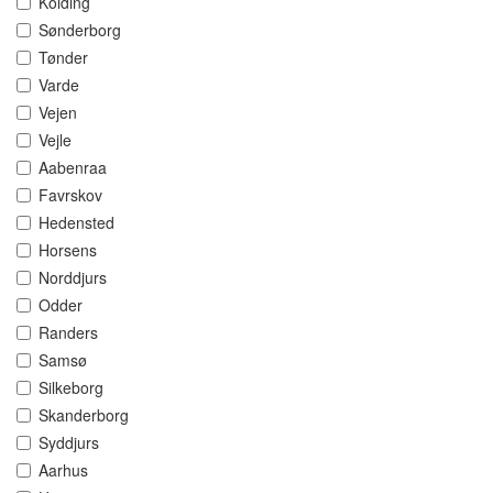
Kolding
Sønderborg
Tønder
Varde
Vejen
Vejle
Aabenraa
Favrskov
Hedensted
Horsens
Norddjurs
Odder
Randers
Samsø
Silkeborg
Skanderborg
Syddjurs
Aarhus