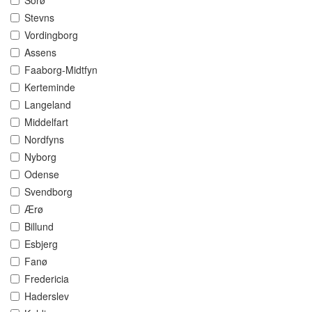
Sorø
Stevns
Vordingborg
Assens
Faaborg-Midtfyn
Kerteminde
Langeland
Middelfart
Nordfyns
Nyborg
Odense
Svendborg
Ærø
Billund
Esbjerg
Fanø
Fredericia
Haderslev