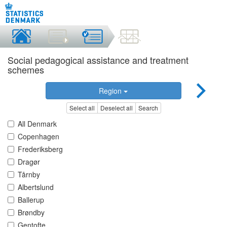
Social pedagogical assistance and treatment
schemes
Region
Select all
Deselect all
Search
All Denmark
Copenhagen
Frederiksberg
Dragør
Tårnby
Albertslund
Ballerup
Brøndby
Gentofte