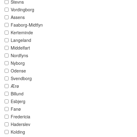
Stevns
Vordingborg
Assens
Faaborg-Midtfyn
Kerteminde
Langeland
Middelfart
Nordfyns
Nyborg
Odense
Svendborg
Ærø
Billund
Esbjerg
Fanø
Fredericia
Haderslev
Kolding