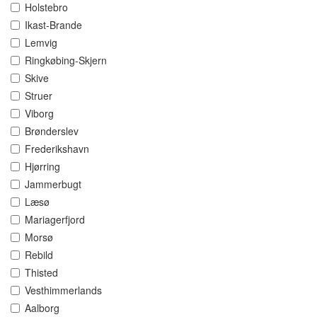
Holstebro
Ikast-Brande
Lemvig
Ringkøbing-Skjern
Skive
Struer
Viborg
Brønderslev
Frederikshavn
Hjørring
Jammerbugt
Læsø
Mariagerfjord
Morsø
Rebild
Thisted
Vesthimmerlands
Aalborg