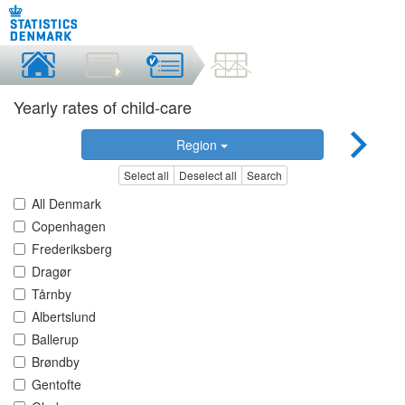
Yearly rates of child-care
Region
Select all
Deselect all
Search
All Denmark
Copenhagen
Frederiksberg
Dragør
Tårnby
Albertslund
Ballerup
Brøndby
Gentofte