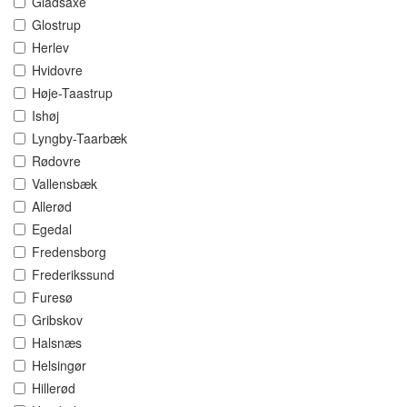
Gladsaxe
Glostrup
Herlev
Hvidovre
Høje-Taastrup
Ishøj
Lyngby-Taarbæk
Rødovre
Vallensbæk
Allerød
Egedal
Fredensborg
Frederikssund
Furesø
Gribskov
Halsnæs
Helsingør
Hillerød