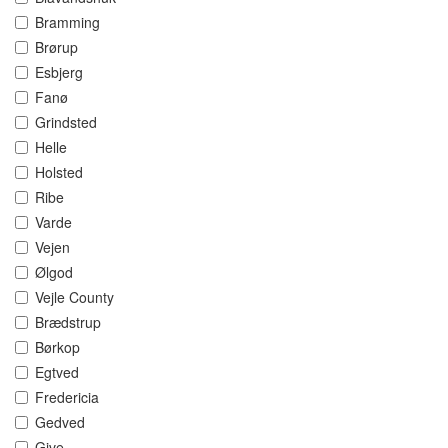
Bramming
Brørup
Esbjerg
Fanø
Grindsted
Helle
Holsted
Ribe
Varde
Vejen
Ølgod
Vejle County
Brædstrup
Børkop
Egtved
Fredericia
Gedved
Give