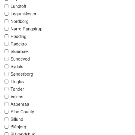
Lundtoft
Løgumkloster
Nordborg
Nørre Rangstrup
Rødding
Rødekro
Skærbæk
Sundeved
Sydals
Sønderborg
Tinglev
Tønder
Vojens
Aabenraa
Ribe County
Billund
Blåbjerg
Blåvandshuk