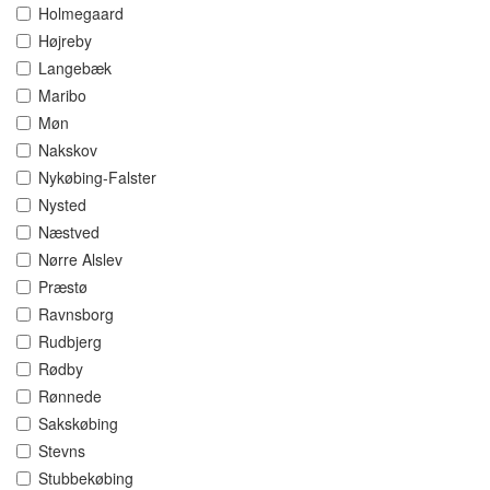
Holmegaard
Højreby
Langebæk
Maribo
Møn
Nakskov
Nykøbing-Falster
Nysted
Næstved
Nørre Alslev
Præstø
Ravnsborg
Rudbjerg
Rødby
Rønnede
Sakskøbing
Stevns
Stubbekøbing