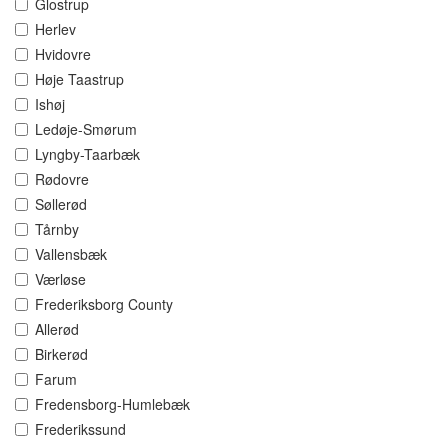
Glostrup
Herlev
Hvidovre
Høje Taastrup
Ishøj
Ledøje-Smørum
Lyngby-Taarbæk
Rødovre
Søllerød
Tårnby
Vallensbæk
Værløse
Frederiksborg County
Allerød
Birkerød
Farum
Fredensborg-Humlebæk
Frederikssund