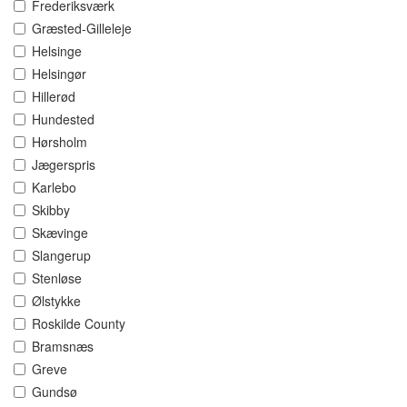
Frederiksværk
Græsted-Gilleleje
Helsinge
Helsingør
Hillerød
Hundested
Hørsholm
Jægerspris
Karlebo
Skibby
Skævinge
Slangerup
Stenløse
Ølstykke
Roskilde County
Bramsnæs
Greve
Gundsø