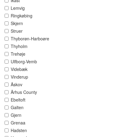
Ikast
Lemvig
Ringkøbing
Skjern
Struer
Thyborøn-Harboøre
Thyholm
Trehøje
Ulfborg-Vemb
Videbæk
Vinderup
Åskov
Århus County
Ebeltoft
Galten
Gjern
Grenaa
Hadsten