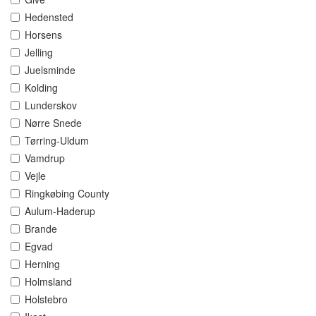
Hedensted
Horsens
Jelling
Juelsminde
Kolding
Lunderskov
Nørre Snede
Tørring-Uldum
Vamdrup
Vejle
Ringkøbing County
Aulum-Haderup
Brande
Egvad
Herning
Holmsland
Holstebro