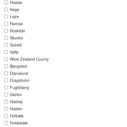
Hvalsø
Køge
Lejre
Ramsø
Roskilde
Skovbo
Solrød
Vallø
West Zealand County
Bjergsted
Dianalund
Dragsholm
Fuglebjerg
Gørlev
Hashøj
Haslev
Holbæk
Hvidebæk