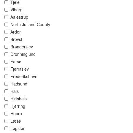
Tjele
Viborg
Aalestrup
North Jutland County
Arden
Brovst
Brønderslev
Dronninglund
Farsø
Fjerritslev
Frederikshavn
Hadsund
Hals
Hirtshals
Hjørring
Hobro
Læsø
Løgstør