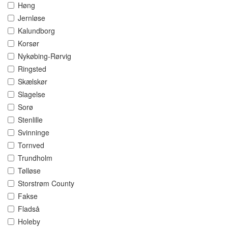
Høng
Jernløse
Kalundborg
Korsør
Nykøbing-Rørvig
Ringsted
Skælskør
Slagelse
Sorø
Stenlille
Svinninge
Tornved
Trundholm
Tølløse
Storstrøm County
Fakse
Fladså
Holeby