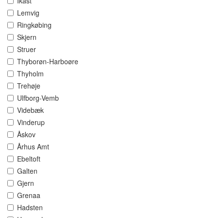
Ikast
Lemvig
Ringkøbing
Skjern
Struer
Thyborøn-Harboøre
Thyholm
Trehøje
Ulfborg-Vemb
Videbæk
Vinderup
Åskov
Århus Amt
Ebeltoft
Galten
Gjern
Grenaa
Hadsten