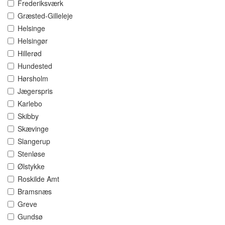
Frederiksværk
Græsted-Gilleleje
Helsinge
Helsingør
Hillerød
Hundested
Hørsholm
Jægerspris
Karlebo
Skibby
Skævinge
Slangerup
Stenløse
Ølstykke
Roskilde Amt
Bramsnæs
Greve
Gundsø