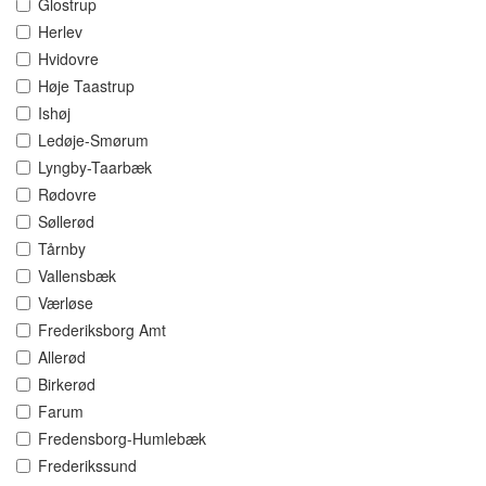
Glostrup
Herlev
Hvidovre
Høje Taastrup
Ishøj
Ledøje-Smørum
Lyngby-Taarbæk
Rødovre
Søllerød
Tårnby
Vallensbæk
Værløse
Frederiksborg Amt
Allerød
Birkerød
Farum
Fredensborg-Humlebæk
Frederikssund