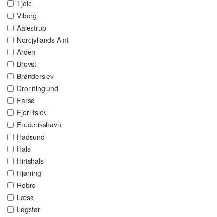
Tjele
Viborg
Aalestrup
Nordjyllands Amt
Arden
Brovst
Brønderslev
Dronninglund
Farsø
Fjerritslev
Frederikshavn
Hadsund
Hals
Hirtshals
Hjørring
Hobro
Læsø
Løgstør