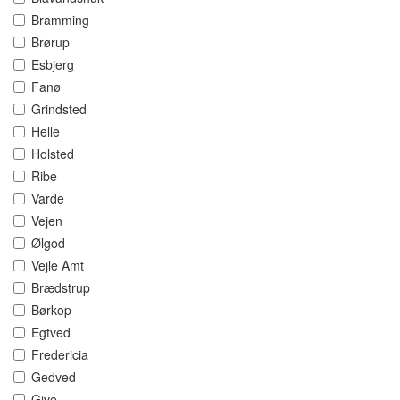
Bramming
Brørup
Esbjerg
Fanø
Grindsted
Helle
Holsted
Ribe
Varde
Vejen
Ølgod
Vejle Amt
Brædstrup
Børkop
Egtved
Fredericia
Gedved
Give