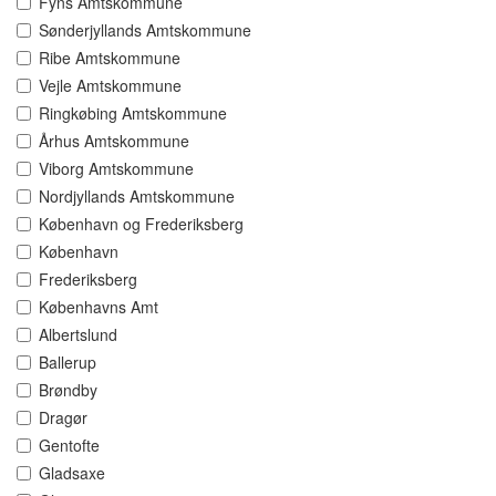
Fyns Amtskommune
Sønderjyllands Amtskommune
Ribe Amtskommune
Vejle Amtskommune
Ringkøbing Amtskommune
Århus Amtskommune
Viborg Amtskommune
Nordjyllands Amtskommune
København og Frederiksberg
København
Frederiksberg
Københavns Amt
Albertslund
Ballerup
Brøndby
Dragør
Gentofte
Gladsaxe