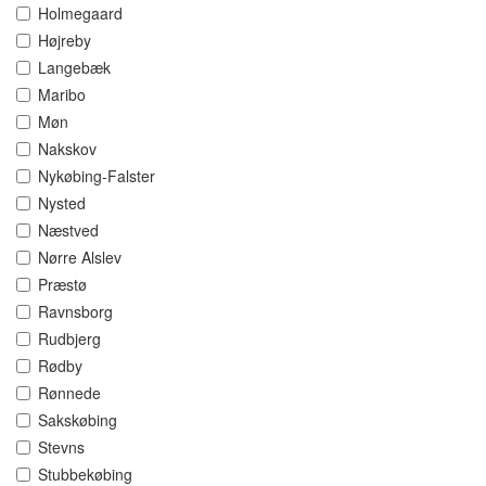
Holmegaard
Højreby
Langebæk
Maribo
Møn
Nakskov
Nykøbing-Falster
Nysted
Næstved
Nørre Alslev
Præstø
Ravnsborg
Rudbjerg
Rødby
Rønnede
Sakskøbing
Stevns
Stubbekøbing