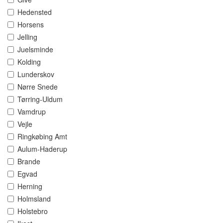
Hedensted
Horsens
Jelling
Juelsminde
Kolding
Lunderskov
Nørre Snede
Tørring-Uldum
Vamdrup
Vejle
Ringkøbing Amt
Aulum-Haderup
Brande
Egvad
Herning
Holmsland
Holstebro