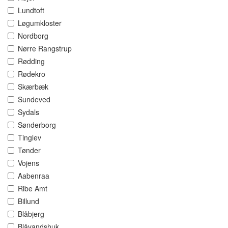
Lundtoft
Løgumkloster
Nordborg
Nørre Rangstrup
Rødding
Rødekro
Skærbæk
Sundeved
Sydals
Sønderborg
Tinglev
Tønder
Vojens
Aabenraa
Ribe Amt
Billund
Blåbjerg
Blåvandshuk