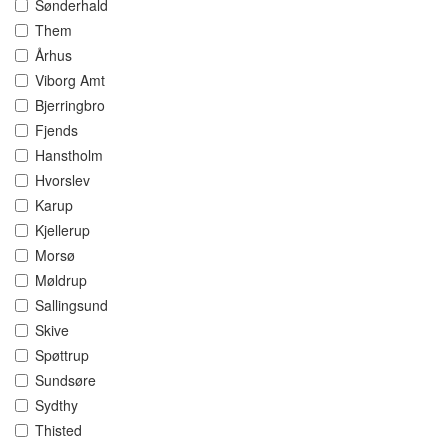
Sønderhald
Them
Århus
Viborg Amt
Bjerringbro
Fjends
Hanstholm
Hvorslev
Karup
Kjellerup
Morsø
Møldrup
Sallingsund
Skive
Spøttrup
Sundsøre
Sydthy
Thisted