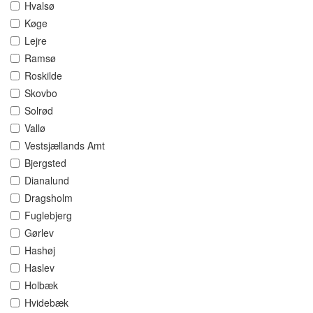
Hvalsø
Køge
Lejre
Ramsø
Roskilde
Skovbo
Solrød
Vallø
Vestsjællands Amt
Bjergsted
Dianalund
Dragsholm
Fuglebjerg
Gørlev
Hashøj
Haslev
Holbæk
Hvidebæk