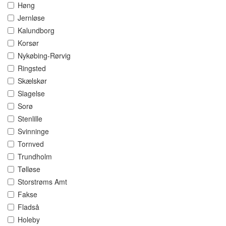
Høng
Jernløse
Kalundborg
Korsør
Nykøbing-Rørvig
Ringsted
Skælskør
Slagelse
Sorø
Stenlille
Svinninge
Tornved
Trundholm
Tølløse
Storstrøms Amt
Fakse
Fladså
Holeby