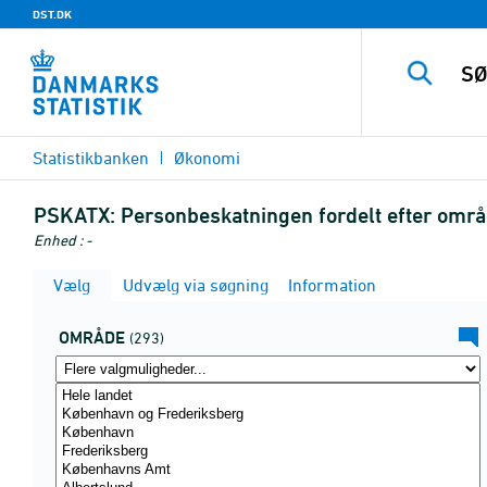
DST.DK
Statistikbanken
Økonomi
PSKATX:
Personbeskatningen fordelt efter omr
Enhed : -
Vælg
Udvælg via søgning
Information
OMRÅDE
(293)