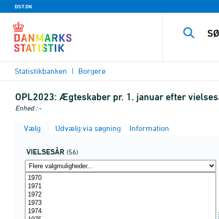
DST.DK
Statistikbanken
Borgere
OPL2023:
Ægteskaber pr. 1. januar efter viels
Enhed : -
Vælg
Udvælg via søgning
Information
VIELSESÅR
(56)