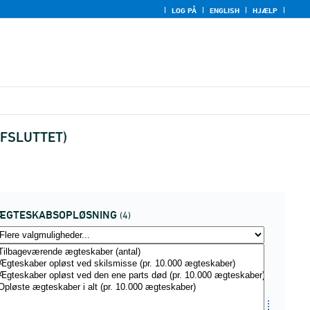
LOG PÅ
ENGLISH
HJÆLP
(AFSLUTTET)
ÆGTESKABSOPLØSNING
(4)