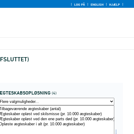
LOG PÅ
ENGLISH
HJÆLP
(AFSLUTTET)
ÆGTESKABSOPLØSNING
(4)