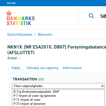
DST.DK
Statistikbanken
Økonomi
NKN1X:
[NR ESA2010, DB07] Forsyningsbalance, 
(AFSLUTTET)
Enhed : -
Vælg
Udvælg via søgning
Information
TRANSAKTION
(23)