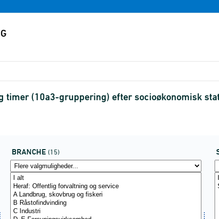
 timer (10a3-gruppering) efter socioøkonomisk st
BRANCHE
(15)