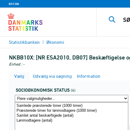
DST.DK
Statistikbanken
Økonomi
NKBB10X:
[NR ESA2010, DB07] Beskæftigelse og
Enhed : -
Vælg
Udvælg via søgning
Information
SOCIOØKONOMISK STATUS
(4)