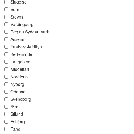
Slagelse
Sorø
Stevns
Vordingborg
Region Syddanmark
Assens
Faaborg-Midtfyn
Kerteminde
Langeland
Middelfart
Nordfyns
Nyborg
Odense
Svendborg
Ærø
Billund
Esbjerg
Fanø