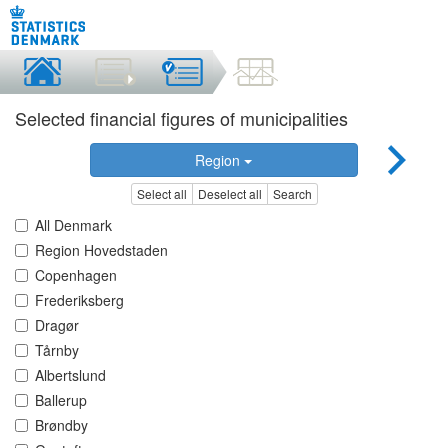
Selected financial figures of municipalities
Region
Select all
Deselect all
Search
All Denmark
Region Hovedstaden
Copenhagen
Frederiksberg
Dragør
Tårnby
Albertslund
Ballerup
Brøndby