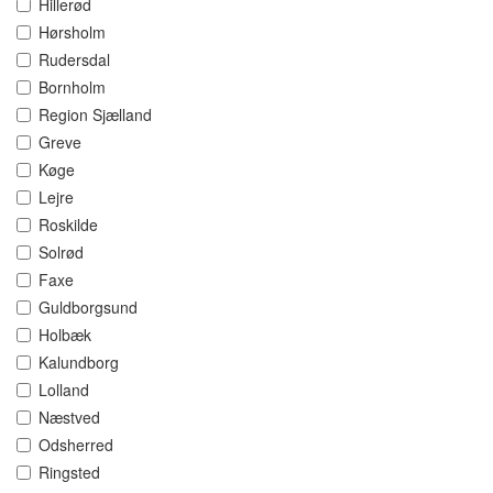
Hillerød
Hørsholm
Rudersdal
Bornholm
Region Sjælland
Greve
Køge
Lejre
Roskilde
Solrød
Faxe
Guldborgsund
Holbæk
Kalundborg
Lolland
Næstved
Odsherred
Ringsted