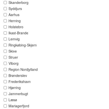
Skanderborg
Syddjurs
Aarhus
Herning
Holstebro
Ikast-Brande
Lemvig
Ringkøbing-Skjern
Skive
Struer
Viborg
Region Nordjylland
Brønderslev
Frederikshavn
Hjørring
Jammerbugt
Læsø
Mariagerfjord