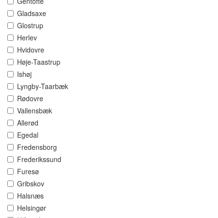
Gentofte
Gladsaxe
Glostrup
Herlev
Hvidovre
Høje-Taastrup
Ishøj
Lyngby-Taarbæk
Rødovre
Vallensbæk
Allerød
Egedal
Fredensborg
Frederikssund
Furesø
Gribskov
Halsnæs
Helsingør