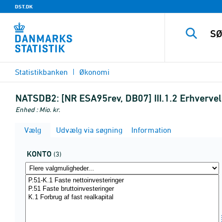
DST.DK
Statistikbanken
Økonomi
NATSDB2:
[NR ESA95rev, DB07] III.1.2 Erhvervels
Enhed : Mio. kr.
Vælg
Udvælg via søgning
Information
KONTO
(3)